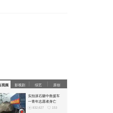
点视频
影视剧
综艺
原创
实拍滚石砸中救援车
一青年志愿者身亡
832,627
153