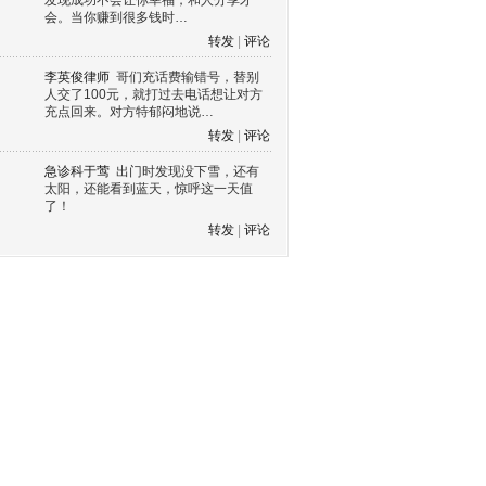
发现成功不会让你幸福，和人分享才
会。当你赚到很多钱时…
转发
|
评论
李英俊律师
哥们充话费输错号，替别
人交了100元，就打过去电话想让对方
充点回来。对方特郁闷地说…
转发
|
评论
急诊科于莺
出门时发现没下雪，还有
太阳，还能看到蓝天，惊呼这一天值
了！
转发
|
评论