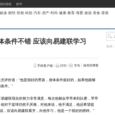
我的搜狐
邮件
娱谈
-
财经
-
世相
-
科技
-
汽车
-
房产
-
时尚
-
健康
-
教育
-
母婴
-
旅游
-
美食
-
星座
体条件不错 应该向易建联学习
热词
保存到博客
手机客户端
打印
字号
评价道：“他是很好的男孩，身体条件挺好的，如果他能够
条件。”
于易建联现在的努力非常满意，每次他都会早早来到比赛，早早
，他对于篮球仍然不厌倦，对他来说，他不满足，他还希望提
来说，应该向易建联看齐，向他学习，他是一个很好的榜样。”