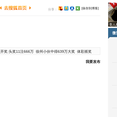
[保存到博客]
分享：
微
开奖:头奖11注666万
徐州小伙中得639万大奖
体彩摇奖
我要发布