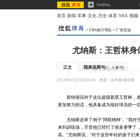
loading...
首页
-
新闻
-
军事
-
文化
-
历史
-
体育
-
NBA
-
视频
-
>
CBA南方球队
>
广东宏远
尤纳斯：王哲林身
正文
我来说两句
(
人参与)
2013年01月21日03:34
来源：
金羊网-新快报
新快报讯对于这位超级新星王哲林，老尤
更加努力的话，他具备成为很好球员的一切
尤纳斯还举了例子“阿联榜样”。“我对
来到训练场，尽管他已经打了很多赛季了
高。”尤纳斯说，“对于这些年轻的孩子们