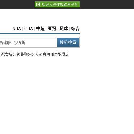
欢迎入驻搜狐媒体平台
NBA
|
CBA
|
中超
|
亚冠
|
足球
|
综合
：
死亡航班
饲养蜘蛛侠
夺命房间
引力双眼皮