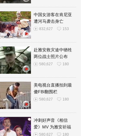
中国女游客在肯尼亚
遭河马袭击身亡
832,627
153
赴雅安救灾途中牺牲
两位战士照片公布
580,627
180
美电视台直播拍到最
傻FBI翻围栏
580,627
180
冲刺好声音《相信
爱》MV 为雅安祈福
580,627
180