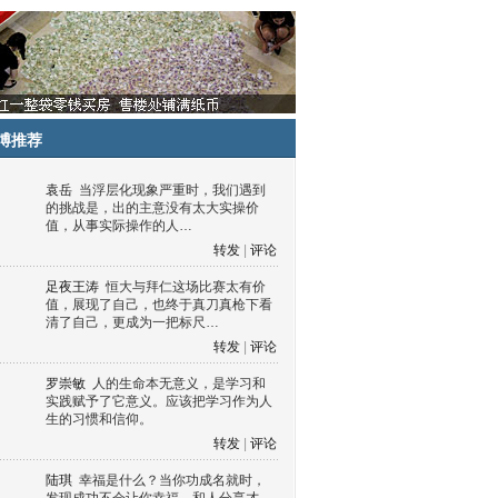
博推荐
袁岳
当浮层化现象严重时，我们遇到
的挑战是，出的主意没有太大实操价
值，从事实际操作的人…
转发
|
评论
足夜王涛
恒大与拜仁这场比赛太有价
值，展现了自己，也终于真刀真枪下看
清了自己，更成为一把标尺…
转发
|
评论
罗崇敏
人的生命本无意义，是学习和
实践赋予了它意义。应该把学习作为人
生的习惯和信仰。
转发
|
评论
陆琪
幸福是什么？当你功成名就时，