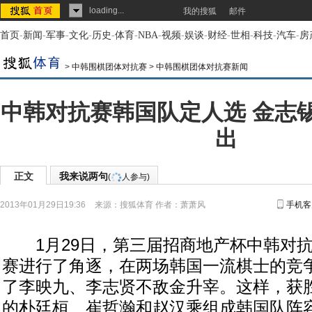
loading...
我的搜狐
邮件
首页
-
新闻
-
军事
-
文化
-
历史
-
体育
-
NBA
-
视频
-
娱谈
-
财经
-
世相
-
科技
-
汽车
-
房
>
中韩围棋团体对抗赛
>
中韩围棋团体对抗赛新闻
中韩对抗赛韩国队定人选 金志
出
正文
我来说两句
(
人参与)
2013年01月29日19:36
来源：
搜狐体育
作者：萧萧风
手机客
1月29日，第三届招商地产杯中韩对抗
赛进行了角逐，在两场韩国一流棋士的竞
了李映九、李志贤不敌金升宰。这样，获胜
的朴廷桓、崔哲瀚和赵汉乘组成韩国队阵