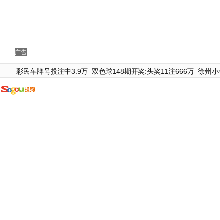
广告
彩民车牌号投注中3.9万
双色球148期开奖:头奖11注666万
徐州小