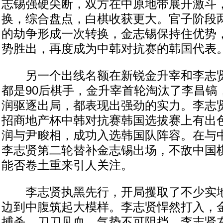
志锡强硬尖断，双方在中原地带展开激斗
换，综合盘点，白棋收获更大。官子阶段
的劫争形成一次转换，金志锡保持住优势
势胜出，再度成为中韩对抗赛的韩国代表
另一个出线名额在新锐金升宰和李志贤
都是90后棋手，金升宰首轮淘汰了李昌镐
润驱逐出局，都表现出强劲的实力。李志
招商地产杯中韩对抗赛韩国选拔赛上有出
润与尹畯相，成功入选韩国队阵容。在与
李志贤第二轮替补金志锡出场，不敌中国
能否卷土重来引人关注。
李志贤执黑先行，开局攫取了不少实地
边到中腹筑起大模样。李志贤悍然打入，
捕杀，刀刀见血，气势不可阻挡。李志贤