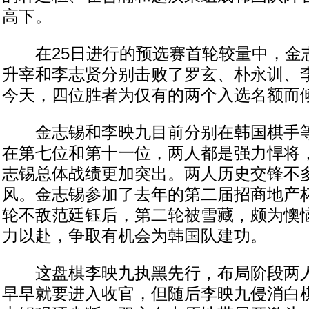
高下。
在25日进行的预选赛首轮较量中，金
升宰和李志贤分别击败了罗玄、朴永训、
今天，四位胜者为仅有的两个入选名额而
金志锡和李映九目前分别在韩国棋手等
在第七位和第十一位，两人都是强力悍将
志锡总体战绩更加突出。两人历史交锋不
风。金志锡参加了去年的第二届招商地产
轮不敌范廷钰后，第二轮被雪藏，颇为懊
力以赴，争取有机会为韩国队建功。
这盘棋李映九执黑先行，布局阶段两人
早早就要进入收官，但随后李映九侵消白