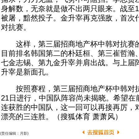
身解数，无奈就是做不出两只眼来。战至1
被屠，黯然投子。金升宰再克强敌，首次
对抗赛。
这样，第三届招商地产杯中韩对抗赛的
目前排名韩国第二的朴廷桓、第三崔哲瀚
七金志锡、第九金升宰并肩出战。与上届
升宰是新面孔。
按照赛程，第三届招商地产杯中韩对抗赛
21日进行，中国队阵容尚未揭晓。希望在
连获胜的中国队，这一回可以再接再厉，
漂亮的三连胜。（搜狐体育 萧萧风）
(责任编辑：月影)