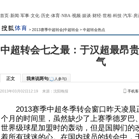
首页
-
新闻
-
军事
-
文化
-
历史
-
体育
-
NBA
-
视频
-
娱谈
-
财经
-
世相
-
科技
-
汽车
-
房
>
2013赛季中超转会|中超转会
>
中超转会热点
中超转会七之最：于汉超最昂贵
气
正文
我来说两句
(
人参与)
2013年03月02日12:19
来源：
沈阳晚报
手机客
2013赛季中超冬季转会窗口昨天凌晨
个月的时间里，虽然缺少了上赛季德罗巴
世界级球星加盟时的轰动，但是国脚们的
着所有球迷的心。在国内球员的转会中，