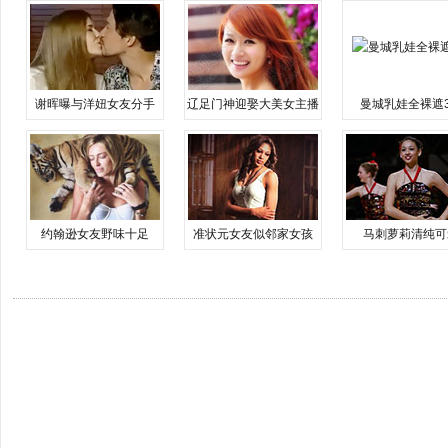
谢晖曝与洋妞女友分手
辽足门神迎娶大美女主播
曼城乳娃全裸遮
约翰逊女友野味十足
准状元女友似邻家女孩
马刺萝莉清纯可