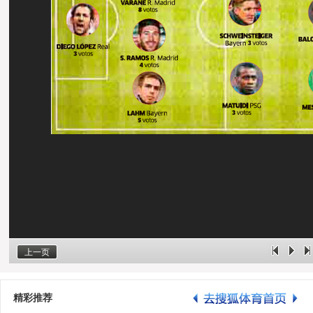
上一页
精彩推荐