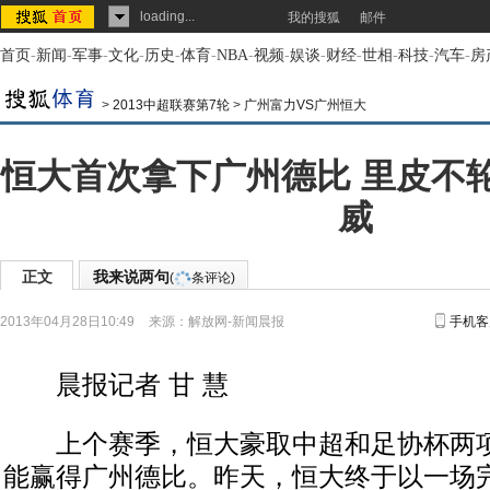
loading...
我的搜狐
邮件
首页
-
新闻
-
军事
-
文化
-
历史
-
体育
-
NBA
-
视频
-
娱谈
-
财经
-
世相
-
科技
-
汽车
-
房
>
2013中超联赛第7轮
>
广州富力VS广州恒大
恒大首次拿下广州德比 里皮不
威
正文
我来说两句
(
条评论)
2013年04月28日10:49
来源：
解放网-新闻晨报
手机客
晨报记者 甘 慧
上个赛季，恒大豪取中超和足协杯两项
能赢得广州德比。昨天，恒大终于以一场