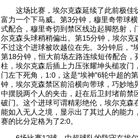
这场比赛，埃尔克森延续了此前极佳状
富力一个下马威。第3分钟，穆里奇带球
式配合，穆里奇切到禁区线边起脚怒射，
尔克森头球稍稍偏出。第15分钟，埃尔克
不过这个进球被吹越位在先。3分钟后，“
第18分钟，恒大前场左路连续短传配合，
柱，埃尔克森后插上力压张耀坤头槌攻门
门左下死角，1:0，这是“埃神”6轮中超的第
钟，埃尔克森禁区前沿横向带球，巧妙地
中摆脱两个人的夹击，赶在后卫封堵前禁
破门。这个进球可谓精彩绝伦，埃尔克森
能如入无人之境，显示出了其过人的能力
赛的比分定格为了2:0。