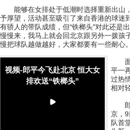
能够在女排处于低潮时选择重新出山，
予厚望，活动甚至吸引了来自香港的球迷
有骄人的带队成绩，但“铁榔头”对此还是出
慢慢来，我马上就会回北京跟另外一拨孩
慢把球队越做越好，大家都要有一些耐心。
面对
视频-郎平今飞赴北京 恒大女
平一
过热
排欢送“铁榔头”
相对
郎平
京，
队首