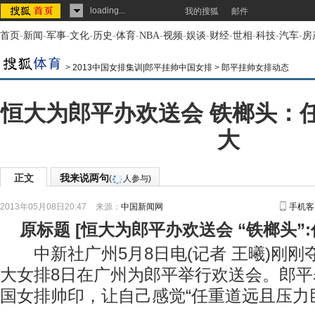
loading...
我的搜狐
邮件
首页
-
新闻
-
军事
-
文化
-
历史
-
体育
-
NBA
-
视频
-
娱谈
-
财经
-
世相
-
科技
-
汽车
-
房
>
2013中国女排集训|郎平挂帅中国女排
>
郎平挂帅女排动态
恒大为郎平办欢送会 铁榔头：
大
正文
我来说两句
(
人参与)
2013年05月08日20:47
来源：
中国新闻网
手机客
原标题
[
恒大为郎平办欢送会 “铁榔头”
中新社广州5月8日电(记者 王曦)刚刚
大女排8日在广州为郎平举行欢送会。郎
国女排帅印，让自己感觉“任重道远且压力