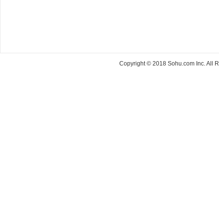
Copyright © 2018 Sohu.com Inc. Al