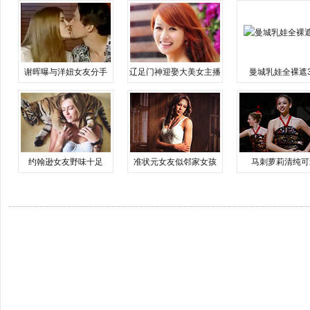
谢晖曝与洋妞女友分手
辽足门神迎娶大美女主播
曼城乳娃全裸遮
约翰逊女友野味十足
准状元女友似邻家女孩
马刺萝莉清纯可