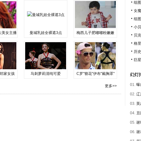
组
女魔
组
小贝
大美女主播
曼城乳娃全裸遮3点
梅西儿子肥嘟嘟粉嫩嫩
贝克
格里
历史
巨
邻家女孩
马刺萝莉清纯可爱
C罗"簪花"伊布"戴胸罩"
幻灯
01.
曝
更多>>
02.
辽
03.
英
04.
丑
05.
谢
06.
谢