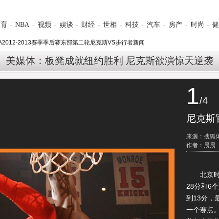
体育
-
NBA
-
视频
-
娱谈
-
财经
-
世相
-
科技
-
汽车
-
房产
-
时尚
-
健
A2012-2013赛季季后赛东部第二轮尼克斯VS步行者新闻
美媒体：板凳成就纽约胜利 尼克斯欲演惊天逆袭
1
/4
尼克斯
来源：搜狐
作者：晨晨
北京时间
28分和6
到13分，
一个赛点。