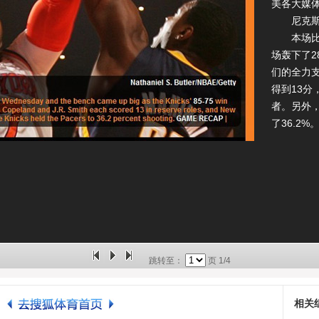
美各大媒
尼克斯官
本场比赛
场轰下了2
们的全力支
得到13分
者。另外
了36.2%
跳转至：
页
1/4
相关