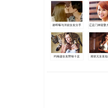
谢晖曝与洋妞女友分手
辽足门神迎娶
约翰逊女友野味十足
准状元女友似