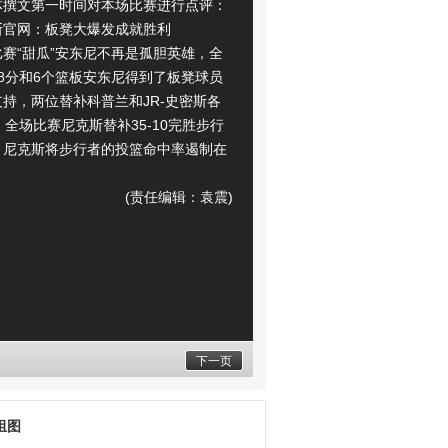
体撰文第一时间对本场比赛进行点评：
网：板凳大爆发成就胜利
“甜瓜”安东尼不再是孤胆英雄，全
8分和6个篮板安东尼得到了板凳球员
持，两位替补科普兰和JR-史密斯各
，全场比赛尼克斯替补35-10完胜步行
，尼克斯将步行者的投篮命中率遏制在
。
(责任编辑：袁震)
下一页
组图