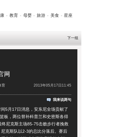
康
-
教育
-
母婴
-
旅游
-
美食
-
星座
下一组
官网
体育
2013年05月17日11:45
我来说两句
5月17日消息，安东尼全场贡献了
个篮板，两位替补科普兰和史密斯各得
最终尼克斯主场85-75击败步行者挽救
尼克斯队以2-3的总比分落后。赛后