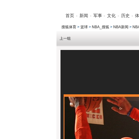
首页
-
新闻
-
军事
-
文化
-
历史
-
搜狐体育
>
篮球
>
NBA_搜狐
>
NBA新闻
>
NB
上一组