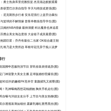
图：勇士热身库里优雅投篮 杰克场边默默观看
兽获贾巴尔亲自指导 学天勾绝技或更强(图)
图：尼克斯胜步行者 安东尼强行上篮乔治暴扣
与篮球的不解情缘 曾客串教练指导学生(图)
汉姆的NBA情缘:最帅湖蜜 科比魔兽也来追星
芬携众美女海边度假 大金链子成其最爱(图)
抱团巨星：乔丹有最佳二当家 OK组合建王朝
星扎堆乃是大势所趋 草根夺冠无异于痴人说梦
排行
前国脚申思服刑演节目 穿民俗装表情诡异(图)
足门神迎娶大美女主播 足球版婚纱照爆笑(图)
超90后抖奶嫩模PK苍井空 童颜揉乳又摇臀(图)
闻！乳神曝梅西想花钱嫖她 胸夹手机走红(图)
晖自曝与洋妞女友分手 上节目与美女热聊(图)
莉尔透视装薄如细丝 露豪乳嘟红唇秀黑丝(图)