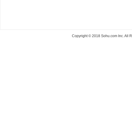
Copyright © 2018 Sohu.com Inc. Al