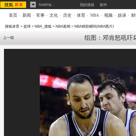
loading...
我的搜狐
邮件
首页
-
新闻
-
军事
-
文化
-
历史
-
体育
-
NBA
-
视频
-
娱谈
-
财
搜狐体育
>
篮球
>
NBA_搜狐
>
NBA新闻
>
NBA精彩瞬间(NBA图片)
组图：邓肯怒吼吓
上一组