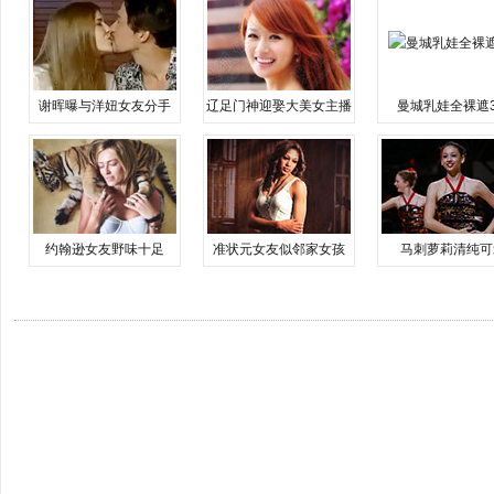
谢晖曝与洋妞女友分手
辽足门神迎娶大美女主播
曼城乳娃全裸遮
约翰逊女友野味十足
准状元女友似邻家女孩
马刺萝莉清纯可