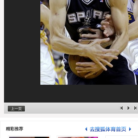
上一页
精彩推荐