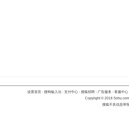
设置首页
-
搜狗输入法
-
支付中心
-
搜狐招聘
-
广告服务
-
客服中心
Copyright
©
2018 Sohu.com 
搜狐不良信息举