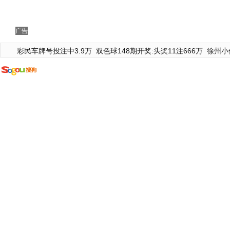
广告
彩民车牌号投注中3.9万
双色球148期开奖:头奖11注666万
徐州小