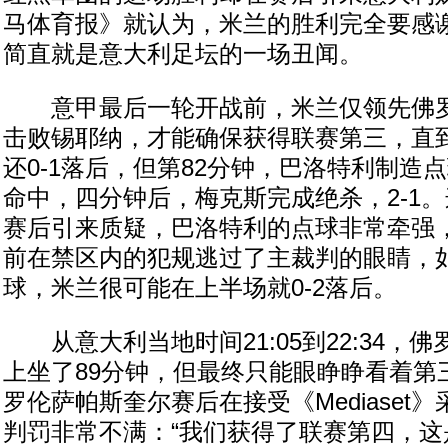
马体育报》就认为，米兰的胜利完全要感
简直就是意大利足坛的一场丑闻。
意甲最后一轮开战前，米兰仅领先佛罗
击败锡耶纳，才能确保获得联赛第三，直到
还0-1落后，但第82分钟，巴洛特利制造
命中，四分钟后，梅克斯完成绝杀，2-1
赛后引来质疑，巴洛特利的点球非常牵强
前在禁区内的犯规逃过了主裁判的眼睛，
球，米兰很可能在上半场就0-2落后。
从意大利当地时间21:05到22:34，
上坐了89分钟，但最终只能眼睁睁看着第
罗伦萨帕斯奎尔赛后在接受《Mediaset
判罚非常不满：“我们获得了联赛第四，这