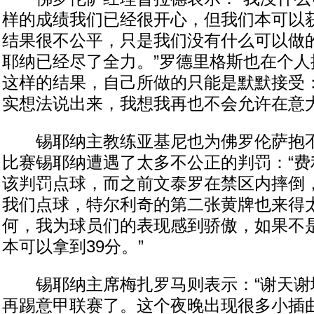
样的成绩我们已经很开心，但我们本可以
结果很不公平，只是我们没有什么可以做
耶纳已经尽了全力。”罗德里格斯也在个人
这样的结果，自己所做的只能是默默接受：
实想法说出来，我想我再也不会允许在意大
锡耶纳主教练亚基尼也为佛罗伦萨抱不
比赛锡耶纳遭遇了太多不公正的判罚：“费
该判罚点球，而之前文泰罗在禁区内摔倒
我们点球，特尔利奇的第二张黄牌也来得
何，我为球员们的表现感到骄傲，如果不
本可以拿到39分。”
锡耶纳主席梅扎罗马则表示：“谢天谢
再踢意甲联赛了。这个夜晚出现很多小插