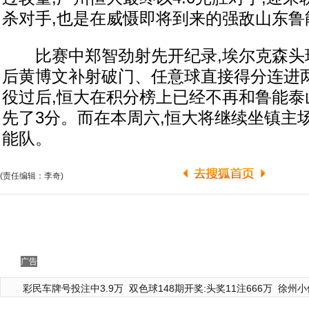
杀对手,也是在威慑即将到来的强敌山东鲁
比赛中郑智劲射先开纪录,埃尔克森头球
后黄博文补射破门、任意球直接得分连进
役过后,恒大在积分榜上已经不再和鲁能泰
先了3分。而在本周六,恒大将继续坐镇主
能队。
(责任编辑：李奇)
广告
彩民车牌号投注中3.9万
双色球148期开奖:头奖11注666万
徐州小