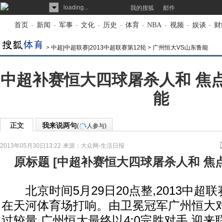
loading...
我的搜狐
邮件
首页
-
新闻
-
军事
-
文化
-
历史
-
体育
-
NBA
-
视频
-
娱谈
-
财
>
中超|中超联赛|2013中超联赛第12轮
>
广州恒大VS山东鲁能
中超补赛恒大四球屠杀人和 焦
能
正文
我来说两句
(
人参与)
2013年05月30日13:22
来源：
大众网-生活日报
原标题
[
中超补赛恒大四球屠杀人和 焦
北京时间5月29日20点整,2013中超
在天河体育场打响。由卫冕冠军广州恒大
过较量,广州恒大最终以4:0完胜对手,迎