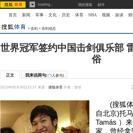
loading...
我的搜狐
邮件
首页
-
新闻
-
军事
-
文化
-
历史
-
体育
-
NBA
-
视频
-
娱谈
-
财
>
击剑
>
击剑动态
世界冠军签约中国击剑俱乐部 
俗
正文
我来说两句
(
人参与)
2013年05月30日23:37
来源：
搜狐体育
作者：曾珍
(搜狐体育
自北京)托马
Tamás 
家，曾经拿