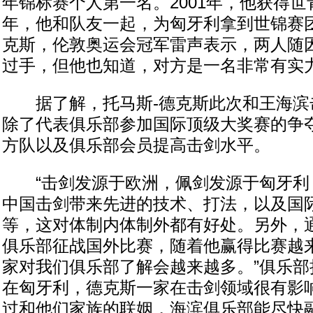
年锦标赛个人第一名。2001年，他获得世青
年，他和队友一起，为匈牙利拿到世锦赛
克斯，伦敦奥运会冠军雷声表示，两人随
过手，但他也知道，对方是一名非常有实
据了解，托马斯-德克斯此次和王海滨
除了代表俱乐部参加国际顶级大奖赛的争
方队以及俱乐部会员提高击剑水平。
“击剑发源于欧洲，佩剑发源于匈牙利
中国击剑带来先进的技术、打法，以及国
等，这对体制内体制外都有好处。另外，
俱乐部征战国外比赛，随着他赢得比赛越
家对我们俱乐部了解会越来越多。”俱乐部
在匈牙利，德克斯一家在击剑领域很有影
过和他们家族的联姻，海滨俱乐部能尽快