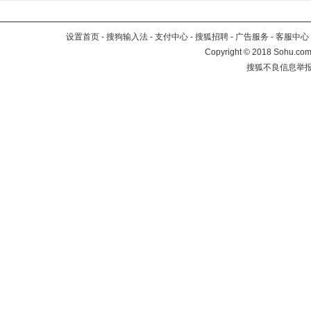
设置首页
-
搜狗输入法
-
支付中心
-
搜狐招聘
-
广告服务
-
客服中心
Copyright
©
2018 Sohu.com 
搜狐不良信息举