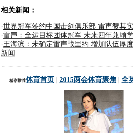
相关新闻：
·
世界冠军签约中国击剑俱乐部 雷声赞其
·
雷声：全运目标团体冠军 未来四年兼顾
·
王海滨：未确定雷声战里约 增加队伍厚
新闻