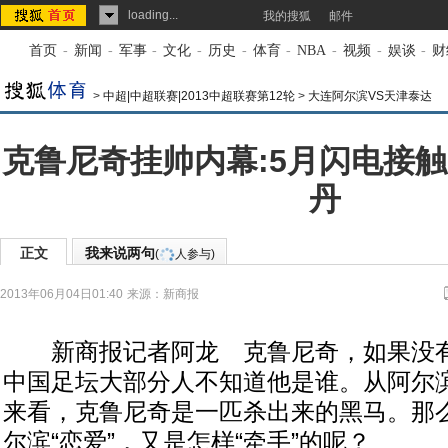
loading...
我的搜狐
邮件
首页
-
新闻
-
军事
-
文化
-
历史
-
体育
-
NBA
-
视频
-
娱谈
-
财
>
中超|中超联赛|2013中超联赛第12轮
>
大连阿尔滨VS天津泰达
克鲁尼奇挂帅内幕:5月闪电接触
丹
正文
我来说两句
(
人参与)
2013年06月04日01:40
来源：
新商报
新商报记者阿龙 克鲁尼奇，如果没有
中国足坛大部分人不知道他是谁。从阿尔
来看，克鲁尼奇是一匹杀出来的黑马。那
尔滨“恋爱”，又是怎样“牵手”的呢？