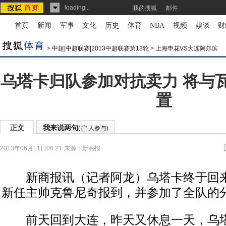
loading...
我的搜狐
邮件
首页
-
新闻
-
军事
-
文化
-
历史
-
体育
-
NBA
-
视频
-
娱谈
-
财
>
中超|中超联赛|2013中超联赛第13轮
>
上海申花VS大连阿尔滨
乌塔卡归队参加对抗卖力 将与
置
正文
我来说两句
(
人参与)
2013年06月11日06:21
来源：
新商报
新商报讯（记者阿龙）乌塔卡终于回来
新任主帅克鲁尼奇报到，并参加了全队的
前天回到大连，昨天又休息一天，乌塔