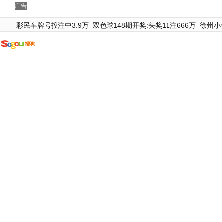
广告
彩民车牌号投注中3.9万
双色球148期开奖:头奖11注666万
徐州小