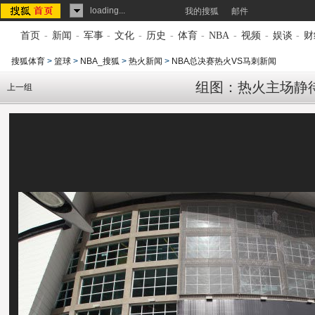
loading...
我的搜狐
邮件
首页
-
新闻
-
军事
-
文化
-
历史
-
体育
-
NBA
-
视频
-
娱谈
-
财
搜狐体育
>
篮球
>
NBA_搜狐
>
热火新闻
>
NBA总决赛热火VS马刺新闻
组图：热火主场静
上一组