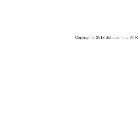
Copyright © 2018 Sohu.com Inc. Al