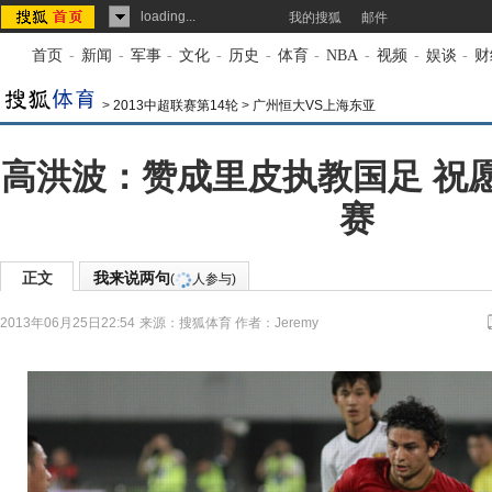
loading...
我的搜狐
邮件
首页
-
新闻
-
军事
-
文化
-
历史
-
体育
-
NBA
-
视频
-
娱谈
-
财
>
2013中超联赛第14轮
>
广州恒大VS上海东亚
高洪波：赞成里皮执教国足 祝
赛
正文
我来说两句
(
人参与)
2013年06月25日22:54
来源：
搜狐体育
作者：Jeremy