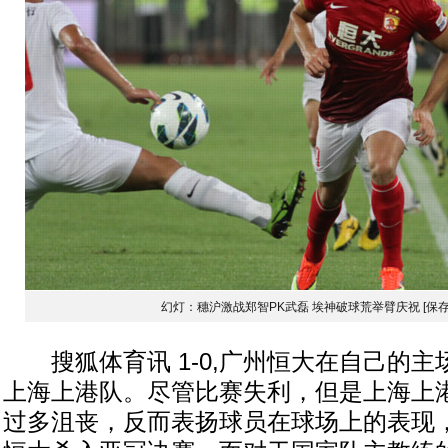
幻灯：穗沪激战郑智PK武磊 埃神破球荒举臂庆祝
[保
搜狐体育讯 1-0,广州恒大在自己的主场
上海上港队。尽管比赛失利，但是上海上
过多沮丧，反而表扬球员在球场上的表现