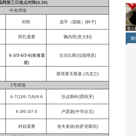
3温网第三日焦点对阵(6.26)
中央球场
对阵
选手（国籍）[种子]
阿扎退赛
佩内塔(意大利)
微
6-3/3-6/3-6(前者退
古尔比斯(拉脱维亚)
赛)
斯塔霍夫斯基 (乌克兰)
1号球场
6-7(1)/6-7(4)/4-6
沃达斯科(西班牙)
6-3/6-3/7-5
卢彦勋(中华台北)
科娃退赛
舍夫多娃(哈萨克斯坦)