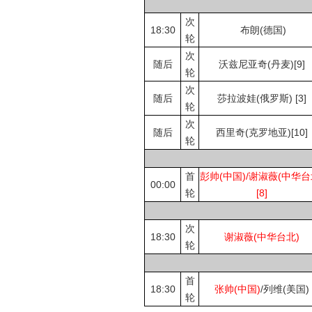
次
18:30
布朗(德国)
轮
次
随后
沃兹尼亚奇(丹麦)[9]
轮
次
随后
莎拉波娃(俄罗斯) [3]
轮
次
随后
西里奇(克罗地亚)[10]
轮
首
彭帅(中国)/谢淑薇(中华台
00:00
轮
[8]
次
18:30
谢淑薇(中华台北)
轮
首
18:30
张帅(中国)
/列维(美国)
轮