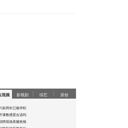
点视频
影视剧
综艺
原创
片副局长已被停职
开课教掼蛋合适吗
招聘现场美腿抢镜