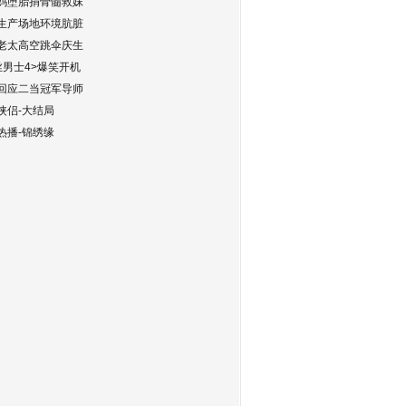
妈堕胎捐骨髓救妹
生产场地环境肮脏
老太高空跳伞庆生
丝男士4>爆笑开机
回应二当冠军导师
侠侣-大结局
热播-锦绣缘