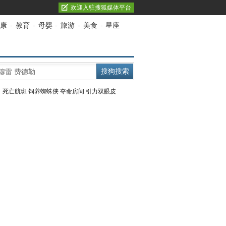
欢迎入驻搜狐媒体平台
康
-
教育
-
母婴
-
旅游
-
美食
-
星座
：
死亡航班
饲养蜘蛛侠
夺命房间
引力双眼皮