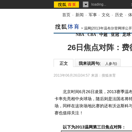
loading...
首页
-
新闻
-
军事
-
文化
-
历史
-
>
温网|2013年温布尔登网球公
NBA
|
CBA
|
中超
|
亚冠
|
足球
26日焦点对阵：费
正文
我来说两句
(
人参与)
2013年06月26日04:57
来源：
搜狐体育
北京时间6月26日凌晨，2013赛季温
卡率先亮相中央球场，随后则是法国名将
场，同样在这块场地比赛的还有沃达斯科
赛也值得关注！
以下为2013温网第三日焦点对阵：