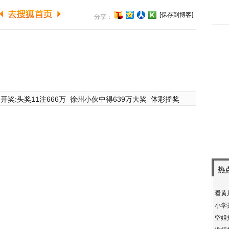
[保存到博客]
分享：
开奖:头奖11注666万
徐州小伙中得639万大奖
体彩摇奖
热
看黄
小学
空姐