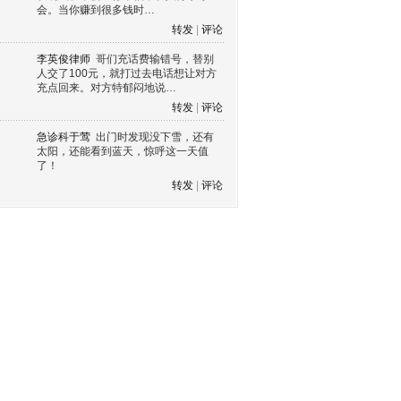
会。当你赚到很多钱时…
转发
|
评论
李英俊律师
哥们充话费输错号，替别
人交了100元，就打过去电话想让对方
充点回来。对方特郁闷地说…
转发
|
评论
急诊科于莺
出门时发现没下雪，还有
太阳，还能看到蓝天，惊呼这一天值
了！
转发
|
评论