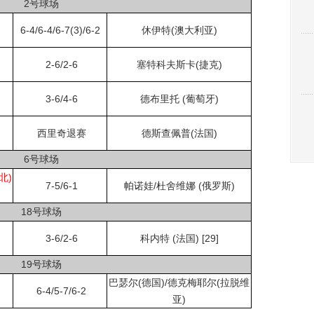
2号球场
6-4/6-4/6-7(3)/6-2
休伊特(澳大利亚)
2-6/2-6
塞特科夫斯卡(捷克)
3-6/4-6
德布里托 (葡萄牙)
西里奇退赛
德斯查佩普(法国)
6号球场
北)
7-5/6-1
帕诺娃/杜舍维娜 (俄罗斯)
18号球场
3-6/2-6
科内特 (法国) [29]
19号球场
巴瑟尔(德国)/德克梅耶尔(拉脱维
6-4/5-7/6-2
亚)