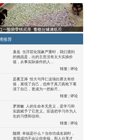
博推荐
袁岳
当浮层化现象严重时，我们遇到
的挑战是，出的主意没有太大实操价
值，从事实际操作的人…
转发
|
评论
足夜王涛
恒大与拜仁这场比赛太有价
值，展现了自己，也终于真刀真枪下看
清了自己，更成为一把标尺…
转发
|
评论
罗崇敏
人的生命本无意义，是学习和
实践赋予了它意义。应该把学习作为人
生的习惯和信仰。
转发
|
评论
陆琪
幸福是什么？当你功成名就时，
发现成功不会让你幸福，和人分享才