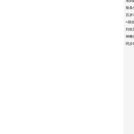
准妈
辣条
百岁
<屌
刘欢
神雕
同步