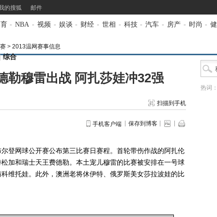
我的搜狐
邮件
体育
-
NBA
-
视频
-
娱谈
-
财经
-
世相
-
科技
-
汽车
-
房产
-
时尚
-
健
开赛
>
2013温网赛事信息
|
综合
德勒穆雷出战 阿扎莎娃冲32强
热词
扫描到手机
保存到博客
手机客户端
布尔登网球公开赛公布第三比赛日赛程。首轮带伤作战的阿扎伦
特松加和瑞士天王费德勒。本土宠儿穆雷的比赛被安排在一号球
与科维托娃。此外，澳洲老将休伊特、俄罗斯美女莎拉波娃的比