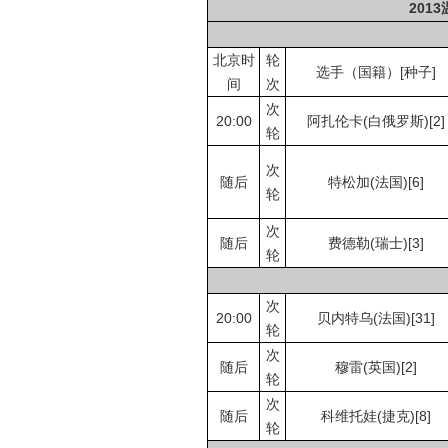
201
北京时
轮
选手（国籍）[种子]
间
次
次
20:00
阿扎伦卡(白俄罗斯)[2]
轮
次
随后
特松加(法国)[6]
轮
次
随后
费德勒(瑞士)[3]
轮
次
20:00
贝内特乌(法国)[31]
轮
次
随后
穆雷(英国)[2]
轮
次
随后
科维托娃(捷克)[8]
轮