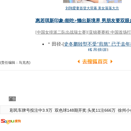
(责任编辑：马克杰)
广告
彩民车牌号投注中3.9万
双色球148期开奖:头奖11注666万
徐州小