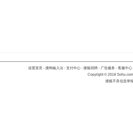
设置首页
-
搜狗输入法
-
支付中心
-
搜狐招聘
-
广告服务
-
客服中心
Copyright
©
2018 Sohu.com 
搜狐不良信息举