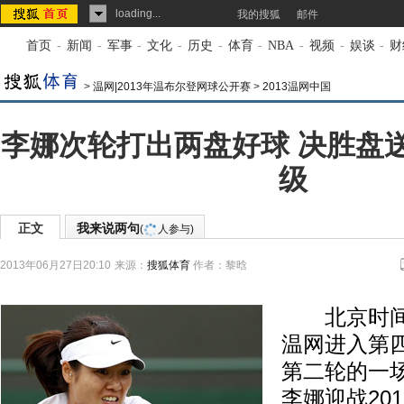
loading...
我的搜狐
邮件
首页
-
新闻
-
军事
-
文化
-
历史
-
体育
-
NBA
-
视频
-
娱谈
-
财
>
温网|2013年温布尔登网球公开赛
>
2013温网中国
李娜次轮打出两盘好球 决胜盘
级
正文
我来说两句
(
人参与)
2013年06月27日20:10
来源：
搜狐体育
作者：黎晗
北京时间6月
温网进入第
第二轮的一
李娜迎战20