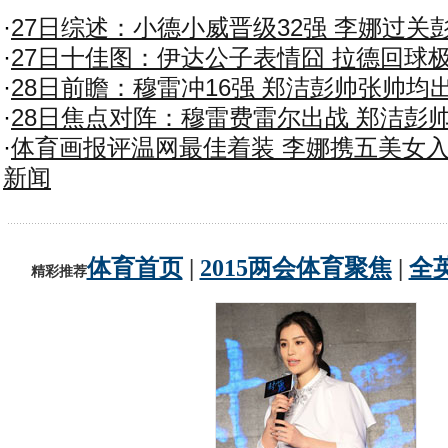
·
27日综述：小德小威晋级32强 李娜过关
·
27日十佳图：伊达公子表情囧 拉德回球
·
28日前瞻：穆雷冲16强 郑洁彭帅张帅均
·
28日焦点对阵：穆雷费雷尔出战 郑洁彭
·
体育画报评温网最佳着装 李娜携五美女入
新闻