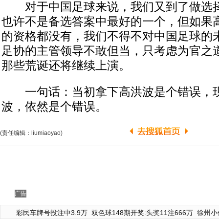
对于中国足球来说，我们又到了做选择
也许不是备选答案中最好的一个，但如果
的资格都没有，我们不得不对中国足球的
足协的主管领导不敢但当，只考虑为官之
那些荒诞还将继续上演。
一句话：当初拿下高洪波是个错误，现
波，依然是个错误。
(责任编辑：liumiaoyao)
广告
彩民车牌号投注中3.9万
双色球148期开奖:头奖11注666万
徐州小