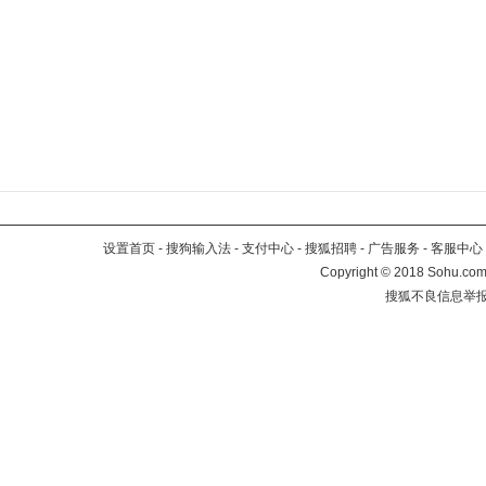
设置首页
-
搜狗输入法
-
支付中心
-
搜狐招聘
-
广告服务
-
客服中心
Copyright
©
2018 Sohu.com 
搜狐不良信息举