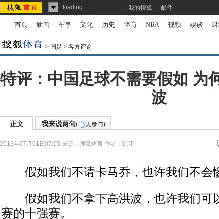
loading...
我的搜狐
邮件
首页
-
新闻
-
军事
-
文化
-
历史
-
体育
-
NBA
-
视频
-
娱谈
-
财
>
国足
>
各方评论
特评：中国足球不需要假如 为
波
正文
我来说两句
(
人参与)
2013年07月01日07:05
来源：
搜狐体育
作者：徐江
假如我们不请卡马乔，也许我们不会惨
假如我们不拿下高洪波，也许我们可以
赛的十强赛。