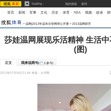
loading...
我的搜狐
邮件
首页
-
新闻
-
军事
-
文化
-
历史
-
体育
-
NBA
-
视频
-
娱谈
-
财
>
温网|2013年温布尔登网球公开赛
>
2013温网群芳
莎娃温网展现乐活精神 生活
(图)
正文
我来说两句
(
人参与)
2013年07月04日11:48
来源：
大洋网