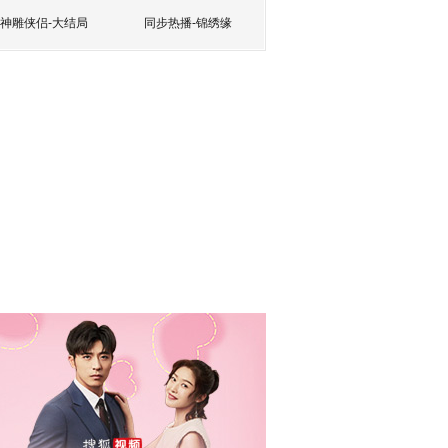
神雕侠侣-大结局
同步热播-锦绣缘