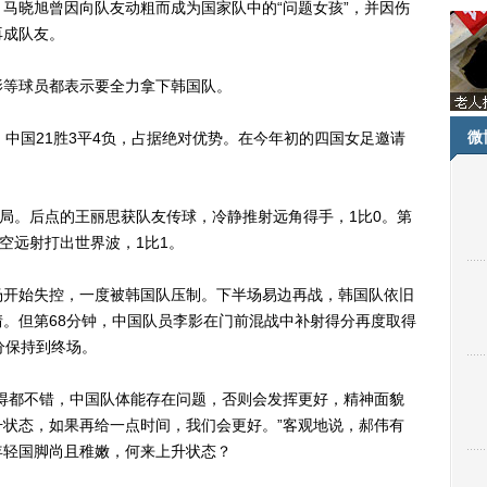
马晓旭曾因向队友动粗而成为国家队中的“问题女孩”，并因伤
再成队友。
等球员都表示要全力拿下韩国队。
微
国21胜3平4负，占据绝对优势。在今年初的四国女足邀请
局。后点的王丽思获队友传球，冷静推射远角得手，1比0。第
空远射打出世界波，1比1。
开始失控，一度被韩国队压制。下半场易边再战，韩国队依旧
。但第68分钟，中国队员李影在门前混战中补射得分再度取得
分保持到终场。
都不错，中国队体能存在问题，否则会发挥更好，精神面貌
状态，如果再给一点时间，我们会更好。”客观地说，郝伟有
年轻国脚尚且稚嫩，何来上升状态？