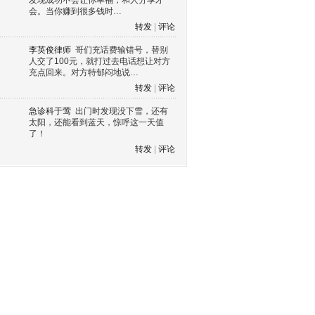
发现成功不会让你幸福，和人分享才
会。当你赚到很多钱时…
转发
|
评论
李英俊律师
哥们充话费输错号，替别
人交了100元，就打过去电话想让对方
充点回来。对方特郁闷地说…
转发
|
评论
急诊科于莺
出门时发现没下雪，还有
太阳，还能看到蓝天，惊呼这一天值
了！
转发
|
评论