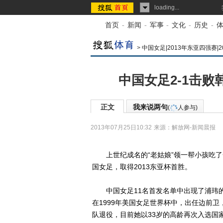
loading...
首页
-
新闻
-
军事
-
文化
-
历史
-
>
中国女足|2013年东亚四强赛|2
中国女足2-1击
正文
我来说两句
(
人参与)
2013年07月25日10:32
来源：
解放网-新闻晨报
上世纪成名的“老姑娘”领一帮小孩吃了一
国女足，取得2013东亚杯首胜。
中国女足11名首发名单中出现了浦玮的
在1999年美国女足世界杯中，出任边前
队退役，目前她以33岁的高龄再次入选国