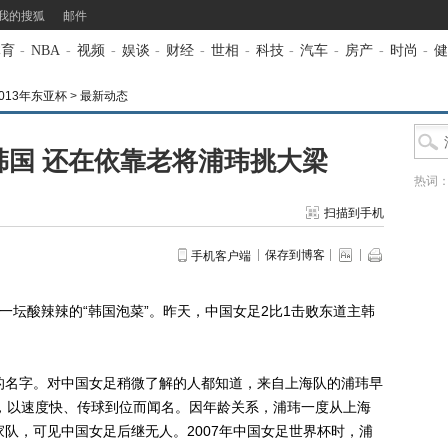
我的搜狐
邮件
体育
-
NBA
-
视频
-
娱谈
-
财经
-
世相
-
科技
-
汽车
-
房产
-
时尚
-
健
013年东亚杯
>
最新动态
败韩国 还在依靠老将浦玮挑大梁
热词
扫描到手机
保存到博客
手机客户端
坛酸辣辣的“韩国泡菜”。昨天，中国女足2比1击败东道主韩
名字。对中国女足稍微了解的人都知道，来自上海队的浦玮早
卫，以速度快、传球到位而闻名。因年龄关系，浦玮一度从上海
家队，可见中国女足后继无人。2007年中国女足世界杯时，浦