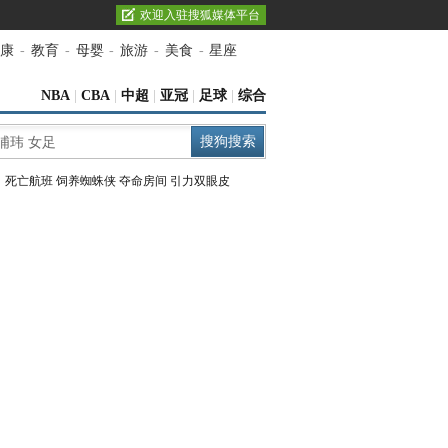
欢迎入驻搜狐媒体平台
康
-
教育
-
母婴
-
旅游
-
美食
-
星座
NBA
|
CBA
|
中超
|
亚冠
|
足球
|
综合
：
死亡航班
饲养蜘蛛侠
夺命房间
引力双眼皮