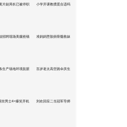
黄片副局长已被停职
小学开课教掼蛋合适吗
姐招聘现场美腿抢镜
准妈妈堕胎捐骨髓救妹
条生产场地环境肮脏
百岁老太高空跳伞庆生
屌丝男士4>爆笑开机
刘欢回应二当冠军导师