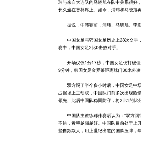
玮与来自大连队的马晓旭在队中关系很好，
长久坐在替补席上。如今，浦玮和马晓旭
据说，中韩赛前，浦玮、马晓旭、李影
中国女足与韩国女足历史上28次交手，中
赛中，中国女足2比0击败对手。
开场仅仅1分17秒，中国女足便打破僵
9分钟，韩国女足金罗莱距离球门30米外凌
双方踢了半个多小时后，中国女足中场
占据场上主动权，中国队门前多次出现险情
领先。此后中国队稳固防守，将2比1的比
中国队主教练郝伟赛后认为：“双方踢得
不错，希望越踢越好。中国队目前处于上升
些自欺欺人，用上世纪出道的国脚压阵，