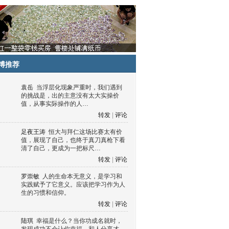
博推荐
袁岳
当浮层化现象严重时，我们遇到
的挑战是，出的主意没有太大实操价
值，从事实际操作的人…
转发
|
评论
足夜王涛
恒大与拜仁这场比赛太有价
值，展现了自己，也终于真刀真枪下看
清了自己，更成为一把标尺…
转发
|
评论
罗崇敏
人的生命本无意义，是学习和
实践赋予了它意义。应该把学习作为人
生的习惯和信仰。
转发
|
评论
陆琪
幸福是什么？当你功成名就时，