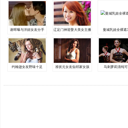
谢晖曝与洋妞女友分手
辽足门神迎娶大美女主播
曼城乳娃全裸遮
约翰逊女友野味十足
准状元女友似邻家女孩
马刺萝莉清纯可