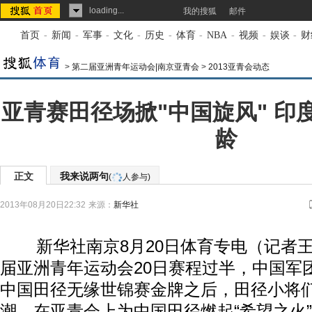
loading...
我的搜狐
邮件
首页
-
新闻
-
军事
-
文化
-
历史
-
体育
-
NBA
-
视频
-
娱谈
-
财
>
第二届亚洲青年运动会|南京亚青会
>
2013亚青会动态
亚青赛田径场掀"中国旋风" 印
龄
正文
我来说两句
(
人参与)
2013年08月20日22:32
来源：
新华社
新华社南京8月20日体育专电（记者王
届亚洲青年运动会20日赛程过半，中国军
中国田径无缘世锦赛金牌之后，田径小将
潮，在亚青会上为中国田径燃起“希望之火