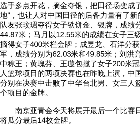
选手多点开花，摘金夺银，把田径场变成了
地”，也让人对中国田径的后备力量有了新
队友张玟珺夺得女子铁饼金、银牌，成绩分别
44.87米；马月以12.55米的成绩在女子
摘得女子400米栏金牌；成昱龙、石洋分
军，成绩分别为62.03米和49.85米；刘洪
中称王；黄瑰芬、王璇包揽了女子200米
人
篮球
项目的两项决赛也在昨晚上演，中
分别在决赛中击败了中华台北男、女三人
个项目的金牌。
南京亚青会今天将展开最后一个比赛日
将瓜分最后14枚金牌。