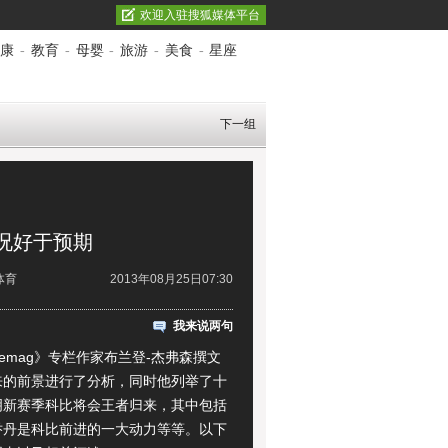
欢迎入驻搜狐媒体平台
康
-
教育
-
母婴
-
旅游
-
美食
-
星座
下一组
况好于预期
体育
2013年08月25日07:30
我来说两句
mag》专栏作家布兰登-杰弗森撰文
来的前景进行了分析，同时他列举了十
明新赛季科比将会王者归来，其中包括
乔丹是科比前进的一大动力等等。以下