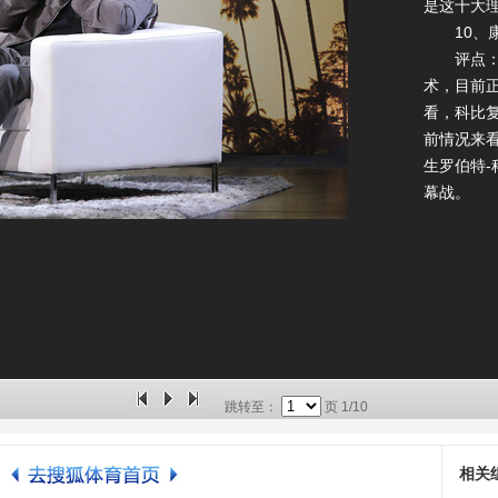
是这十大
10、康
评点：上
术，目前
看，科比
前情况来
生罗伯特
幕战。
跳转至：
页
1/10
相关