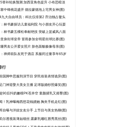
5替补轮换预测:加西亚角色提升 小布恐暗淡
塞中锋桃花盛开 德拉蒙德泡上宅男女神(图)
14九大自由球员：科比仅排第2 乔治独占鳌头
灯：林书豪探访儿童福利院 与小朋友开心玩耍
图：林书豪五棵松奉献绝技 突破上篮威风八面
变身街球皇帝 冒雨参加全明星街球比赛(图)
珊男友公开爱女照片 肤色面貌极像母亲(图)
：禅师前队友死于酒店 系服药过量享年65岁
排行
前国脚申思服刑演节目 穿民俗装表情诡异(图)
足门神迎娶大美女主播 足球版婚纱照爆笑(图)
超90后抖奶嫩模PK苍井空 童颜揉乳又摇臀(图)
闻！乳神曝梅西想花钱嫖她 胸夹手机走红(图)
晖自曝与洋妞女友分手 上节目与美女热聊(图)
莉尔透视装薄如细丝 露豪乳嘟红唇秀黑丝(图)