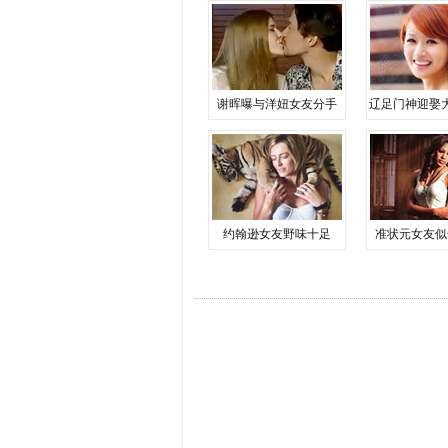
谢晖曝与洋妞女友分手
辽足门神迎娶
约翰逊女友野味十足
准状元女友似