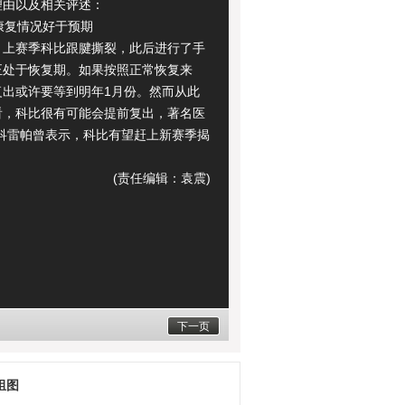
理由以及相关评述：
复情况好于预期
赛季科比跟腱撕裂，此后进行了手
正处于恢复期。如果按照正常恢复来
复出或许要等到明年1月份。然而从此
看，科比很有可能会提前复出，著名医
-科雷帕曾表示，科比有望赶上新赛季揭
(责任编辑：袁震)
下一页
组图