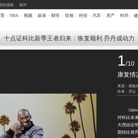
我的搜狐
邮件
体育
-
NBA
-
视频
-
娱谈
-
财经
-
世相
-
科技
-
汽车
-
房产
-
时尚
-
健
十点证科比新季王者归来：恢复顺利 乔丹成动力
1
/10
康复情
来源：搜狐
作者：浮云
《dime
对
科比
未
大理由证
期待比肩