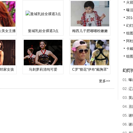
火箭
曝活
20
幻
大美女主播
曼城乳娃全裸遮3点
梅西儿子肥嘟嘟粉嫩嫩
组
阿杜
卡戴
组图
邻家女孩
马刺萝莉清纯可爱
C罗"簪花"伊布"戴胸罩"
幻灯
01.
曝
更多>>
02.
辽
03.
英
04.
丑
05.
谢
06.
谢