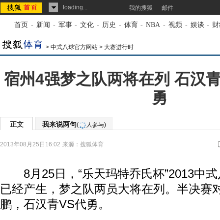
loading...
我的搜狐
邮件
首页
-
新闻
-
军事
-
文化
-
历史
-
体育
-
NBA
-
视频
-
娱谈
-
财
>
中式八球官方网站
>
大赛进行时
宿州4强梦之队两将在列 石汉
勇
正文
我来说两句
(
人参与)
2013年08月25日16:02
来源：
搜狐体育
8月25日，“乐天玛特乔氏杯”2013中
已经产生，梦之队两员大将在列。半决赛对
鹏，石汉青VS代勇。