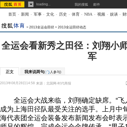
loading...
我的搜狐
邮件
首页
-
新闻
-
军事
-
文化
-
历史
-
体育
-
NBA
-
视频
-
娱谈
-
财
>
2013全运会田径
>
2013全运田径动态
全运会看新秀之田径：刘翔小
军
正文
我来说两句
(
人参与)
2013年08月28日14:58
来源：
北国网-时代商报
全运会大战来临，刘翔确定缺席。“飞人
成为上海
田径
队最受关注的选手。上月中
海代表团全运会装备发布新闻发布会时表
师兄的辉煌，完成全运会金牌传承。“男子1