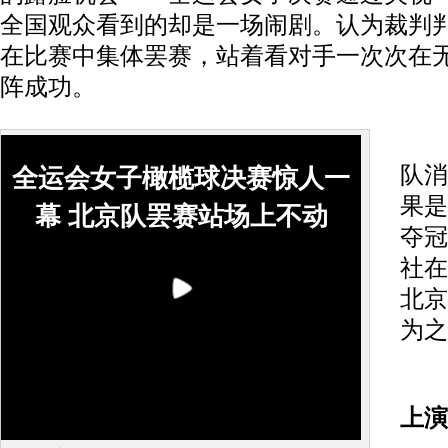
全国观众看到的却是一场闹剧。认为裁判
在比赛中集体罢赛，站着看对手一次次在
阵成功。
赛
队消
全运会女子橄榄球决赛惊人一
果是
幕 北京队罢赛站场上不动
夺冠
社在
北京
为之
上演