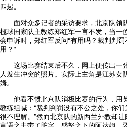
四起。
面对众多记者的采访要求，北京队领队
榄球国家队主教练郑红军一言不发，当一
会申诉时，郑红军反问“有用吗？裁判判罚
用？”
这场比赛结束后不久，网上便传出一张
人发生冲突的照片。实际上主角是江苏女
姆。
他看不惯北京队消极比赛的行为，用英
教练组喊：“裁判判罚没有不公之处，你们
很不理解。”然而北京队的新西兰外教却让阿
言语之中带了脏字。盛怒之下的阿达姆，