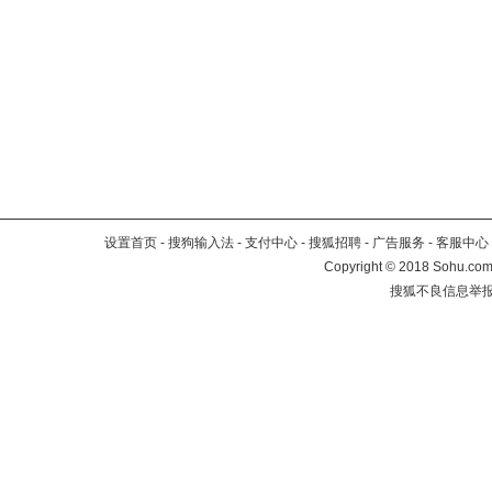
设置首页
-
搜狗输入法
-
支付中心
-
搜狐招聘
-
广告服务
-
客服中心
Copyright
©
2018 Sohu.com 
搜狐不良信息举