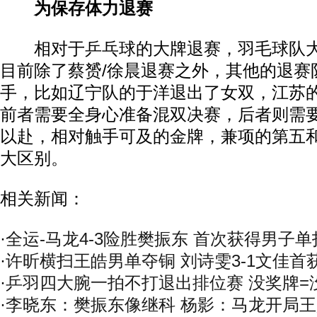
为保存体力退赛
相对于乒乓球的大牌退赛，羽毛球队大
目前除了蔡赟/徐晨退赛之外，其他的退赛
手，比如辽宁队的于洋退出了女双，江苏
前者需要全身心准备混双决赛，后者则需
以赴，相对触手可及的金牌，兼项的第五
大区别。
相关新闻：
·
全运-马龙4-3险胜樊振东 首次获得男子
·
许昕横扫王皓男单夺铜 刘诗雯3-1文佳首
·
乒羽四大腕一拍不打退出排位赛 没奖牌=
·
李晓东：樊振东像继科 杨影：马龙开局