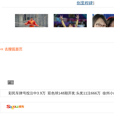
广告
彩民车牌号投注中3.9万
双色球148期开奖:头奖11注666万
徐州小