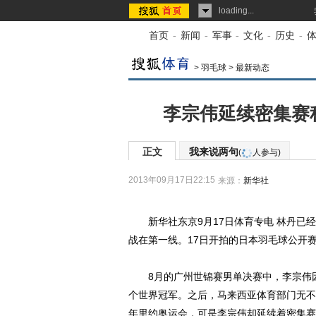
loading...
首页
-
新闻
-
军事
-
文化
-
历史
-
>
羽毛球
>
最新动态
李宗伟延续密集赛
正文
我来说两句
(
人参与)
2013年09月17日22:15
来源：
新华社
新华社东京9月17日体育专电 林丹已经
战在第一线。17日开拍的日本羽毛球公开
8月的广州世锦赛男单决赛中，李宗伟因
个世界冠军。之后，马来西亚体育部门无不
年里约奥运会，可是李宗伟却延续着密集赛