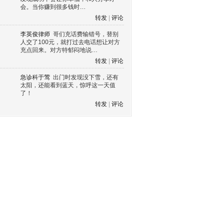
会。当你赚到很多钱时…
转发
|
评论
李英俊律师
哥们充话费输错号，替别
人交了100元，就打过去电话想让对方
充点回来。对方特郁闷地说…
转发
|
评论
急诊科于莺
出门时发现没下雪，还有
太阳，还能看到蓝天，惊呼这一天值
了！
转发
|
评论