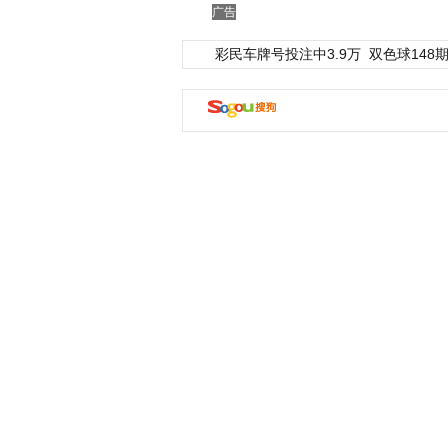
广告
彩民车牌号投注中3.9万
双色球148期