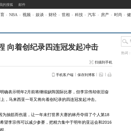
我的搜狐
邮件
体育
-
NBA
-
视频
-
娱谈
-
财经
-
世相
-
科技
-
汽车
-
房产
-
时尚
-
健
程 向着创纪录四连冠发起冲击
热词
扫描到手机
手机客户端
保存到博客
明确表示明年2月前将继续缺阵国际比赛，但李宗伟却依旧奋
赛上，马来西亚一哥又将向着创纪录的四连冠发起冲击。
为抽筋而伤退，让一年未打世界大赛的林丹夺得了个人第18
希望李宗伟可以减少参赛，把精力集中于明年的亚运会和2016
程。