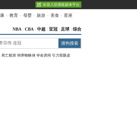
欢迎入驻搜狐媒体平台
康
-
教育
-
母婴
-
旅游
-
美食
-
星座
NBA
|
CBA
|
中超
|
亚冠
|
足球
|
综合
：
死亡航班
饲养蜘蛛侠
夺命房间
引力双眼皮