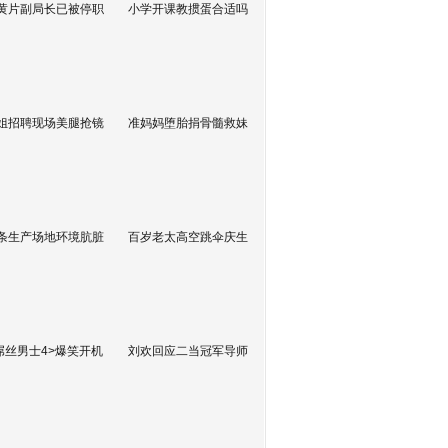
黄片副局长已被停职
小学开课教掼蛋合适吗
姐招聘现场美腿抢镜
准妈妈堕胎捐骨髓救妹
条生产场地环境肮脏
百岁老太高空跳伞庆生
屌丝男士4>爆笑开机
刘欢回应二当冠军导师