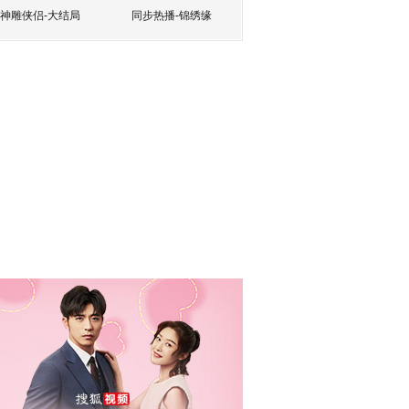
神雕侠侣-大结局
同步热播-锦绣缘