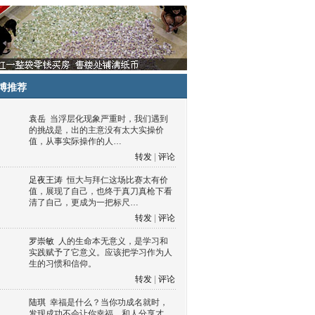
博推荐
袁岳
当浮层化现象严重时，我们遇到
的挑战是，出的主意没有太大实操价
值，从事实际操作的人…
转发
|
评论
足夜王涛
恒大与拜仁这场比赛太有价
值，展现了自己，也终于真刀真枪下看
清了自己，更成为一把标尺…
转发
|
评论
罗崇敏
人的生命本无意义，是学习和
实践赋予了它意义。应该把学习作为人
生的习惯和信仰。
转发
|
评论
陆琪
幸福是什么？当你功成名就时，
发现成功不会让你幸福，和人分享才