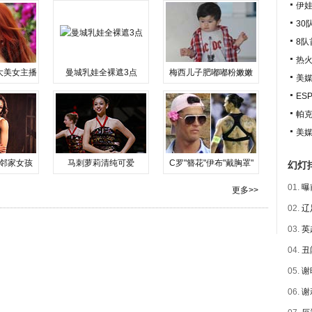
伊娃
30
8队
热火
大美女主播
曼城乳娃全裸遮3点
梅西儿子肥嘟嘟粉嫩嫩
美媒
ES
帕克
美媒
邻家女孩
马刺萝莉清纯可爱
C罗"簪花"伊布"戴胸罩"
幻灯
01.
曝
更多>>
02.
辽
03.
英
04.
丑
05.
谢
06.
谢