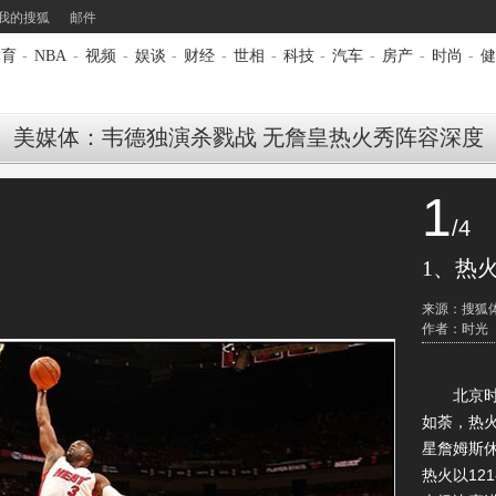
我的搜狐
邮件
体育
-
NBA
-
视频
-
娱谈
-
财经
-
世相
-
科技
-
汽车
-
房产
-
时尚
-
健
美媒体：韦德独演杀戮战 无詹皇热火秀阵容深度
1
/4
1、热
来源：搜狐
作者：时光
北京时间
如荼，热
星詹姆斯
热火以12