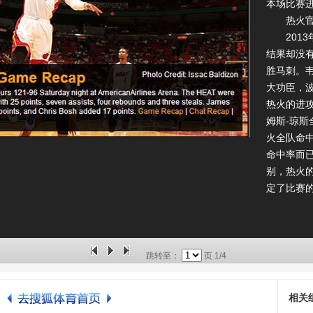
本场比赛
热火官网
2013
结果却没
胜马刺。韦
大功臣，
热火的进
姆斯-琼斯
火全队命中
命中率而
别，热火
定了比赛
跳转至：
页
1/4
相关