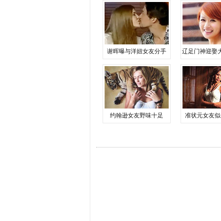
谢晖曝与洋妞女友分手
辽足门神迎娶
约翰逊女友野味十足
准状元女友似