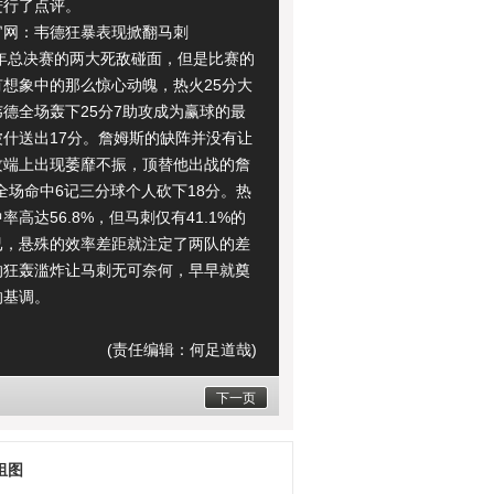
进行了点评。
：韦德狂暴表现掀翻马刺
年总决赛的两大死敌碰面，但是比赛的
有想象中的那么惊心动魄，热火25分大
德全场轰下25分7助攻成为赢球的最
波什送出17分。詹姆斯的缺阵并没有让
攻端上出现萎靡不振，顶替他出战的詹
全场命中6记三分球个人砍下18分。热
率高达56.8%，但马刺仅有41.1%的
已，悬殊的效率差距就注定了两队的差
的狂轰滥炸让马刺无可奈何，早早就奠
的基调。
(责任编辑：何足道哉)
下一页
组图