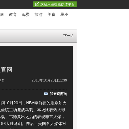
欢迎入驻搜狐媒体平台
康
-
教育
-
母婴
-
旅游
-
美食
-
星座
下一组
火官网
体育
2013年10月20日11:39
我来说两句
10月20日，
NBA
季前赛的厮杀如火
火坐镇主场迎战马刺。本场比赛热火球
休战，韦德复出之后的表现非常火爆，
1-96大胜马刺。赛后，
美国
各大媒体对