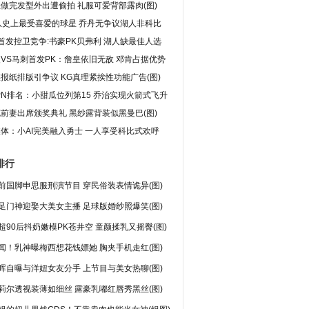
做完发型外出遭偷拍 礼服可爱背部露肉(图)
队史上最受喜爱的球星 乔丹无争议湖人非科比
首发控卫竞争:书豪PK贝弗利 湖人缺最佳人选
VS马刺首发PK：詹皇依旧无敌 邓肯占据优势
报纸排版引争议 KG真理紧挨性功能广告(图)
PN排名：小甜瓜位列第15 乔治实现火箭式飞升
前妻出席颁奖典礼 黑纱露背装似黑曼巴(图)
体：小AI完美融入勇士 一人享受科比式欢呼
排行
前国脚申思服刑演节目 穿民俗装表情诡异(图)
足门神迎娶大美女主播 足球版婚纱照爆笑(图)
超90后抖奶嫩模PK苍井空 童颜揉乳又摇臀(图)
闻！乳神曝梅西想花钱嫖她 胸夹手机走红(图)
晖自曝与洋妞女友分手 上节目与美女热聊(图)
莉尔透视装薄如细丝 露豪乳嘟红唇秀黑丝(图)