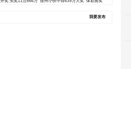
开奖:头奖11注666万
徐州小伙中得639万大奖
体彩摇奖
我要发布