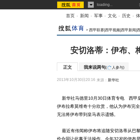
loading...
首页
-
新闻
-
军事
-
文化
-
历史
-
>
西甲联赛|西甲视频|西甲新闻|
安切洛蒂：伊布、
正文
我来说两句
(
人参与)
2013年10月30日20:16
来源：
新华社
新华社马德里10月30日体育专电 西甲
伊布拉希莫维奇十分欣赏，他认为伊布完全
无法将伊布带到皇马表示遗憾。
最近有传闻称伊布将追随安切洛蒂从巴黎来
价合同让此事无法操作。今年32岁的伊布