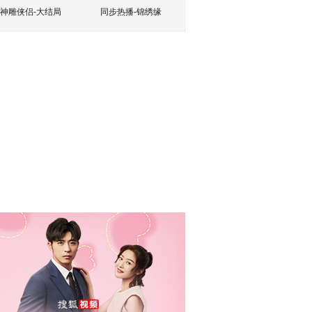
神雕侠侣-大结局
同步热播-锦绣缘