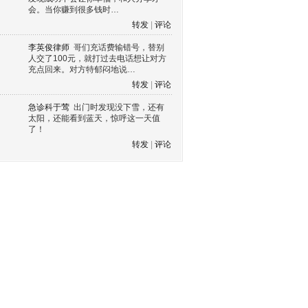
会。当你赚到很多钱时…
转发
|
评论
李英俊律师
哥们充话费输错号，替别
人交了100元，就打过去电话想让对方
充点回来。对方特郁闷地说…
转发
|
评论
急诊科于莺
出门时发现没下雪，还有
太阳，还能看到蓝天，惊呼这一天值
了！
转发
|
评论