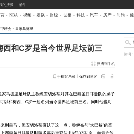
我的搜狐
邮件
体育
-
NBA
-
视频
-
娱谈
-
财经
-
世相
-
科技
-
汽车
-
房产
-
时尚
-
健
西甲转会
>
皇家马德里
梅西和C罗是当今世界足坛前三
热词
扫描到手机
手机客户端
保存到博客
皇家马德里足球队主教练安切洛蒂对其在巴黎圣日耳曼队的弟子
可以和梅西、C罗一起名列当今世界足坛前三名。同时他也对
到皇马，但安切洛蒂否认了这一点，称伊布与“大巴黎”的高
是上赛季圣日耳曼队时隔多年后重夺法甲冠军的功臣，而最近他