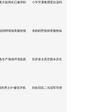
黄片副局长已被停职
小学开课教掼蛋合适吗
姐招聘现场美腿抢镜
准妈妈堕胎捐骨髓救妹
条生产场地环境肮脏
百岁老太高空跳伞庆生
屌丝男士4>爆笑开机
刘欢回应二当冠军导师