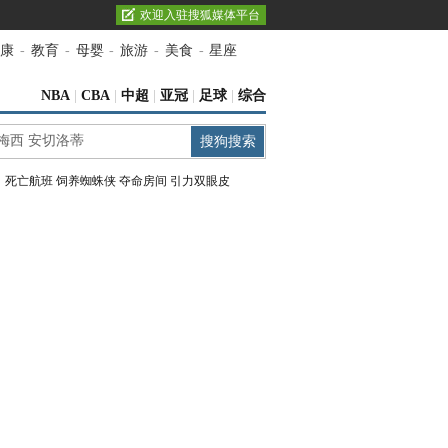
欢迎入驻搜狐媒体平台
康
-
教育
-
母婴
-
旅游
-
美食
-
星座
NBA
|
CBA
|
中超
|
亚冠
|
足球
|
综合
：
死亡航班
饲养蜘蛛侠
夺命房间
引力双眼皮