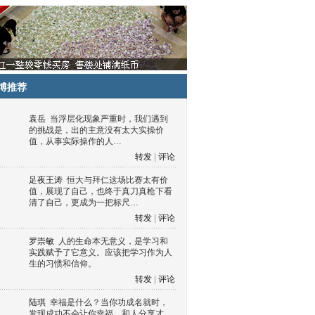
博推荐
袁岳
当浮层化现象严重时，我们遇到
的挑战是，出的主意没有太大实操价
值，从事实际操作的人…
转发
|
评论
足夜王涛
恒大与拜仁这场比赛太有价
值，展现了自己，也终于真刀真枪下看
清了自己，更成为一把标尺…
转发
|
评论
罗崇敏
人的生命本无意义，是学习和
实践赋予了它意义。应该把学习作为人
生的习惯和信仰。
转发
|
评论
陆琪
幸福是什么？当你功成名就时，
发现成功不会让你幸福，和人分享才