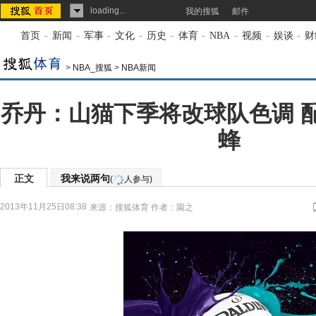
loading...
我的搜狐
邮件
首页
-
新闻
-
军事
-
文化
-
历史
-
体育
-
NBA
-
视频
-
娱谈
-
财
>
NBA_搜狐
>
NBA新闻
乔丹：山猫下季将改球队色调 
蜂
正文
我来说两句
(
人参与)
2013年11月25日08:38
来源：
搜狐体育
作者：園之