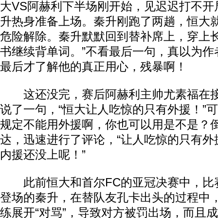
大VS阿赫利下半场刚开始，见迟迟打不开
升热身准备上场。秦升刚跑了两趟，恒大
危险解除。秦升默默回到替补席上，穿上
书继续背单词。”不看最后一句，真以为作
最后才了解他的真正用心，残暴啊！
这还没完，赛后阿赫利主帅尤素福在接
说了一句，“恒大让人吃惊的只有外援！”
规定不能用外援啊，你也可以用是不是？
达，迅速进行了评论，“让人吃惊的只有外
内援还没上呢！”
此前恒大和首尔FC的亚冠决赛中，比
登场的秦升，在替队友孔卡出头的过程中，
练展开“对骂”，导致对方被罚出场，而且