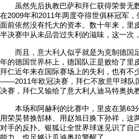
虽然先后执教巴萨和拜仁获得荣誉无数
在2009年和2011年两度夺得世俱杯冠军
面前依然没有托大的资本。数十年来，里
半决赛中从未品尝过失利的滋味，这一次
而且，
意大利
人似乎就是为克制德
国
年的德国
世界杯
上，德国队正是败给了里
拜仁近年来在国际赛场上的失利，也有不
——2011年欧冠决赛，拜仁不敌
意甲
球队
决赛，拜仁又输给了意大利人迪马特奥执
本场和阿赫利的比赛中，里皮在第63分
用荣昊替换郜林、用赵旭日换下孙祥，这
对手的反扑。银狐让全世界球迷见识了自
能力，也足够让瓜迪奥拉警醒了。