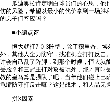
瓜迪奥拉肯定明白球员们的心思，他也
伤的风险，希望以最小的代价拿到一场胜
的弟子们答应吗？
■小编点评
恒大就打7-0-3阵型，除了穆里奇、埃
外，其他人全力防守，找准机会打打反击
许会自己乱了阵脚，到那个时候，恒大就
丢脸？和三冠王打对攻被玩死，那才真叫
教的皇马算是强队了吧，当年他们碰上巴
龟缩防守打反击嘛？这是战术，和人品无
拼X因素