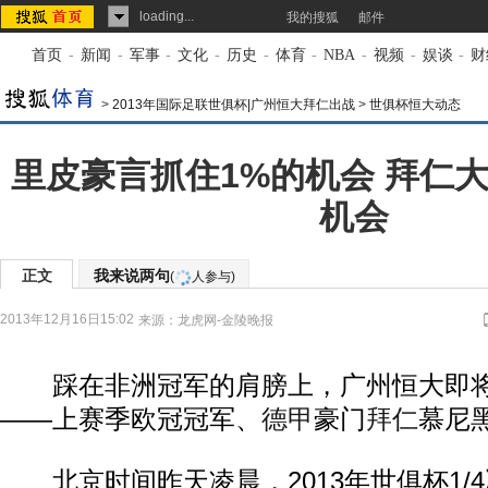
loading...
我的搜狐
邮件
首页
-
新闻
-
军事
-
文化
-
历史
-
体育
-
NBA
-
视频
-
娱谈
-
财
>
2013年国际足联世俱杯|广州恒大拜仁出战
>
世俱杯恒大动态
里皮豪言抓住1%的机会 拜仁
机会
正文
我来说两句
(
人参与)
2013年12月16日15:02
来源：
龙虎网-金陵晚报
踩在非洲冠军的肩膀上，广州恒大即将
——上赛季欧冠冠军、
德甲
豪门
拜仁
慕尼
北京时间昨天凌晨，2013年世俱杯1/