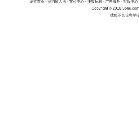
设置首页
-
搜狗输入法
-
支付中心
-
搜狐招聘
-
广告服务
-
客服中心
Copyright
©
2018 Sohu.com 
搜狐不良信息举