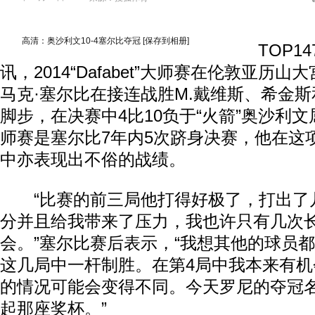
高清：奥沙利文10-4塞尔比夺冠
[保存到相册]
TOP147
讯，2014“Dafabet”大师赛在伦敦亚历
马克·塞尔比在接连战胜M.戴维斯、希金
脚步，在决赛中4比10负于“火箭”奥沙利
师赛是塞尔比7年内5次跻身决赛，他在这
中亦表现出不俗的战绩。
“比赛的前三局他打得好极了，打出了
分并且给我带来了压力，我也许只有几次
会。”塞尔比赛后表示，“我想其他的球员
这几局中一杆制胜。在第4局中我本来有
的情况可能会变得不同。今天罗尼的夺冠
起那座奖杯。”