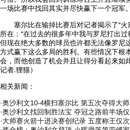
一场比赛中找回其实并尽快赢下一个冠军。
塞尔比在输掉比赛后对记者揭示了“火箭
所在：“在过去的很多年中我与罗尼打出过
但现在绝大多数的球员也许都无法像罗尼
方式赢下这么多局的胜利。有些情况下根
会，而他创造了机会并且让得分看起来如此简
记者.狸猫）
相关新闻：
·
奥沙利文10-4横扫塞尔比 第五次夺得大
·
奥沙利文找回制胜法宝 夺冠之路前半场
·
大师赛火箭十进决赛创纪录 五度称王仅