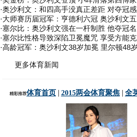
·
奖金榜：奥沙利文登顶 小晖滑落第四傅
·
奥沙利文：和四高手没真正差距 对夺冠
·
大师赛历届冠军：亨德利六冠 奥沙利文
·
塞尔比：奥沙利文强在一杆制胜 他夺冠
·
塞尔比性格导致深陷卫冕魔咒 享受方能
·
高龄冠军：奥沙利文38岁加冕 里尔顿48
更多体育新闻