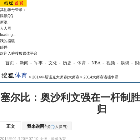
其他帐号登录：
腾讯QQ
新浪
人人网
loading...
我的搜狐
邮件
欢迎入驻搜狐媒体平台
首页
-
新闻
-
军事
-
文化
-
历史
-
体育
-
NBA
-
视频
-
娱谈
-
财
>
2014年斯诺克大师赛|大师赛
>
2014大师赛诸强争霸
塞尔比：奥沙利文强在一杆制胜
归
正文
我来说两句
(
人参与)
2014年01月20日07:10
来源：
搜狐体育