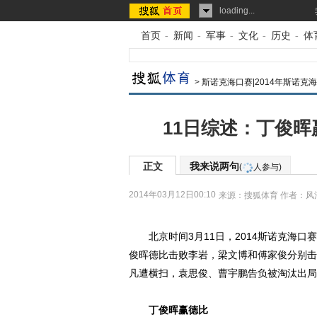
loading...
首页
-
新闻
-
军事
-
文化
-
历史
-
体
>
斯诺克海口赛|2014年斯诺克
11日综述：丁俊晖
正文
我来说两句
(
人参与)
2014年03月12日00:10
来源：
搜狐体育
作者：风
北京时间3月11日，2014斯诺克海口
俊晖德比击败李岩，梁文博和傅家俊分别击
凡遭横扫，袁思俊、曹宇鹏告负被淘汰出局
丁俊晖赢德比