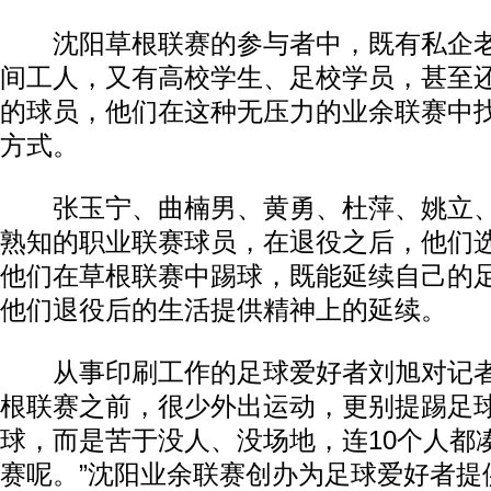
沈阳草根联赛的参与者中，既有私企老
间工人，又有高校学生、足校学员，甚至
的球员，他们在这种无压力的业余联赛中
方式。
张玉宁、曲楠男、黄勇、杜萍、姚立、
熟知的职业联赛球员，在退役之后，他们
他们在草根联赛中踢球，既能延续自己的足
他们退役后的生活提供精神上的延续。
从事印刷工作的足球爱好者刘旭对记者
根联赛之前，很少外出运动，更别提踢足球
球，而是苦于没人、没场地，连10个人都
赛呢。”沈阳业余联赛创办为足球爱好者提