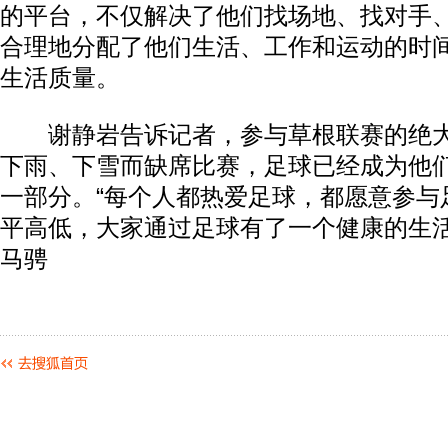
的平台，不仅解决了他们找场地、找对手
合理地分配了他们生活、工作和运动的时
生活质量。
谢静岩告诉记者，参与草根联赛的绝大
下雨、下雪而缺席比赛，足球已经成为他
一部分。“每个人都热爱足球，都愿意参与
平高低，大家通过足球有了一个健康的生活
马骋