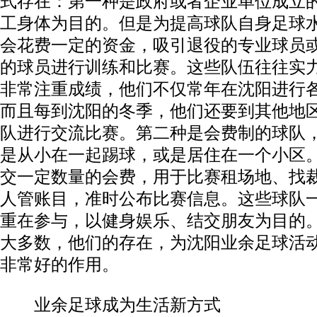
式存在：第一种是政府或者企业单位成立
工身体为目的。但是为提高球队自身足球
会花费一定的资金，吸引退役的专业球员
的球员进行训练和比赛。这些队伍往往实
非常注重成绩，他们不仅常年在沈阳进行
而且每到沈阳的冬季，他们还要到其他地
队进行交流比赛。第二种是会费制的球队
是从小在一起踢球，或是居住在一个小区
交一定数量的会费，用于比赛租场地、找
人管账目，准时公布比赛信息。这些球队
重在参与，以健身娱乐、结交朋友为目的
大多数，他们的存在，为沈阳业余足球活
非常好的作用。
业余足球成为生活新方式