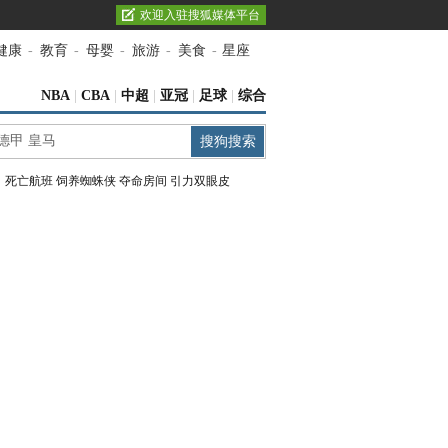
欢迎入驻搜狐媒体平台
健康
-
教育
-
母婴
-
旅游
-
美食
-
星座
NBA
|
CBA
|
中超
|
亚冠
|
足球
|
综合
：
死亡航班
饲养蜘蛛侠
夺命房间
引力双眼皮