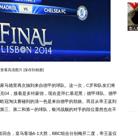
击查看高清图片
[保存到相册]
家马德里再次抽到来自
德甲
的球队。这一次，
C罗
和队友们将
克04
，接着是
多特蒙德
，现在是拜仁慕尼黑；德甲球队、德甲
欧冠淘汰赛碰到的清一色是来自德甲的劲旅。而且从帝王蓝到
第三、第二和第一的球队，银河战舰的对手的段位显然也在不
首回合，皇马客场6-1大胜，BBC组合分别梅开二度，帝王蓝仅