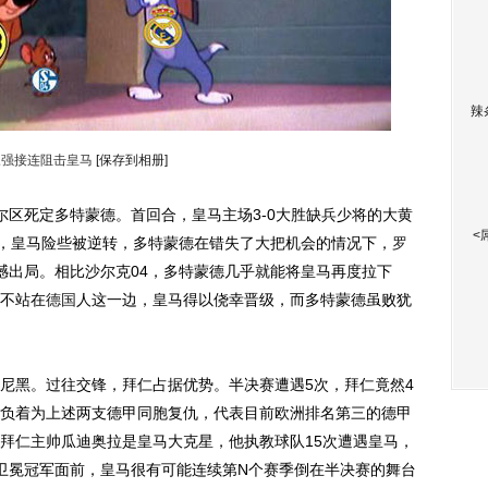
辣
三强接连阻击皇马
[保存到相册]
尔区死定多特蒙德。首回合，皇马主场3-0大胜缺兵少将的大黄
<
，皇马险些被逆转，多特蒙德在错失了大把机会的情况下，
罗
3遗憾出局。相比沙尔克04，多特蒙德几乎就能将皇马再度拉下
不站在
德国
人这一边，皇马得以侥幸晋级，而多特蒙德虽败犹
黑。过往交锋，拜仁占据优势。半决赛遭遇5次，拜仁竟然4
肩负着为上述两支德甲同胞复仇，代表目前欧洲排名第三的德甲
拜仁主帅瓜迪奥拉是皇马大克星，他执教球队15次遭遇皇马，
卫冕冠军面前，皇马很有可能连续第N个赛季倒在半决赛的舞台