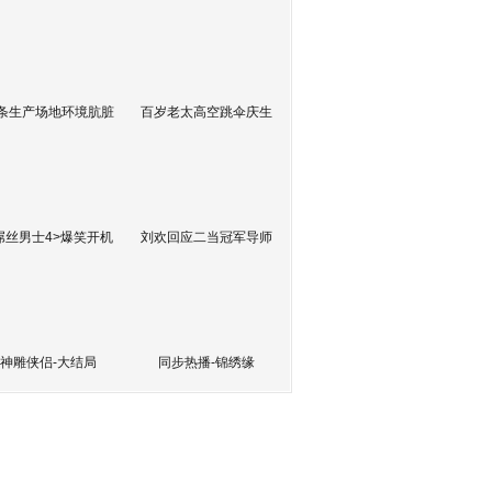
条生产场地环境肮脏
百岁老太高空跳伞庆生
屌丝男士4>爆笑开机
刘欢回应二当冠军导师
神雕侠侣-大结局
同步热播-锦绣缘