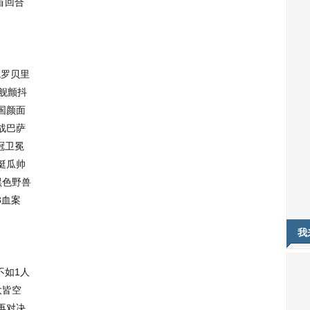
首回合
K罗贝里
舰颤抖
国颜面
战巴萨
冠卫冕
挺瓜帅
黑色野兽
3血案
我
不如1人
大皆空
再对决