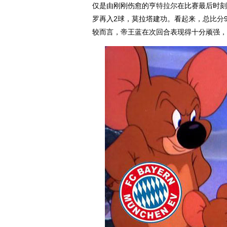
仅是由刚刚伤愈的
亨特拉尔
在比赛最后时刻
罗再入2球，莫拉塔建功。看起来，总
比分
较而言，帝王蓝在次回合表现得十分顽强，