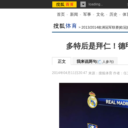
loading...
首页
-
新闻
-
军事
-
文化
-
历史
-
体
>
2013/2014欧洲冠军联赛|欧
多特后是拜仁！德
正文
我来说两句
(
人参与)
2014年04月11日20:47
来源：
搜狐体育
作者：任