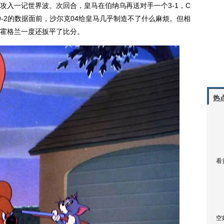
攻入一记世界波。次回合，皇马在伯纳乌再送对手一个3-1，C
9-2的数据面前，沙尔克04给皇马几乎制造不了什么麻烦。但相
霍格兰一度还扳平了比分。
热
看
空