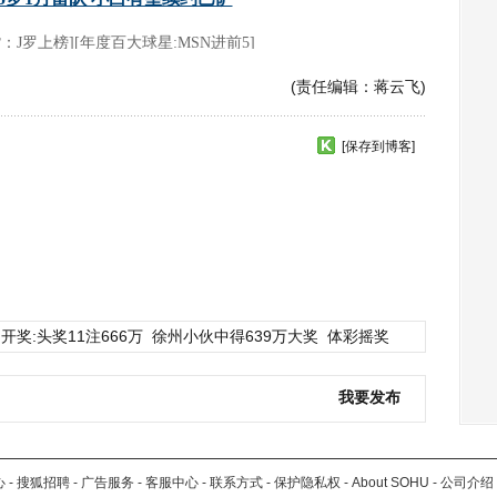
(责任编辑：蒋云飞)
[保存到博客]
开奖:头奖11注666万
徐州小伙中得639万大奖
体彩摇奖
我要发布
心
-
搜狐招聘
-
广告服务
-
客服中心
-
联系方式
-
保护隐私权
-
About SOHU
-
公司介绍