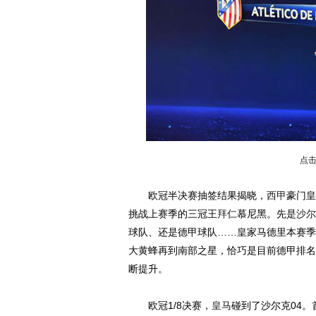
点
欧冠半决赛抽签结果揭晓，
西甲
豪门皇
挑战上赛季的三冠王
拜仁
慕尼黑。先是
沙尔
球队、还是德甲球队……皇家马德里本赛季
大黄蜂再到南部之星，恰巧是目前德甲排名
断提升。
欧冠1/8决赛，
皇马
碰到了沙尔克04。