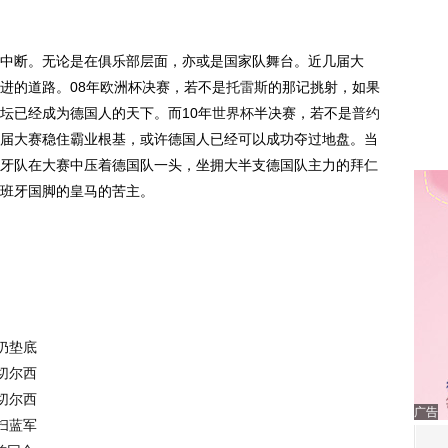
中断。无论是在俱乐部层面，亦或是国家队舞台。近几届大
进的道路。08年欧洲杯决赛，若不是
托雷斯
的那记挑射，如果
坛已经成为德国人的天下。而10年
世界杯
半决赛，若不是
普约
届大赛稳住霸业根基，或许德国人已经可以成功夺过地盘。当
牙队在大赛中压着德国队一头，坐拥大半支德国队主力的拜仁
班牙国脚的皇马的苦主。
仍垫底
切尔西
切尔西
广告
扫蓝军