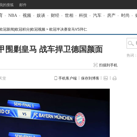
我的搜狐
邮件
育
-
NBA
-
视频
-
娱谈
-
财经
-
世相
-
科技
-
汽车
-
房产
-
时尚
-
冠|欧冠新闻|欧冠积分|欧冠视频
>
欧冠半决赛皇马VS拜仁
甲围剿皇马 战车捍卫德国颜面
热词
扫描到手机
天堂
手机客户端
保存到博客