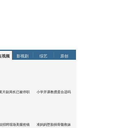
点视频
影视剧
综艺
原创
黄片副局长已被停职
小学开课教掼蛋合适吗
姐招聘现场美腿抢镜
准妈妈堕胎捐骨髓救妹