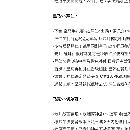
·
欧冠半决赛赛程：23日开启 C罗恐难赶上
皇马VS拜仁：
·
下签!皇马半决赛5战拜仁4出局 C罗贝尔P
·
拜仁坐拥4优势完克皇马 瓜帅1神数据让战
·
多特后是拜仁！德甲围剿皇马 战车捍卫德
·
安帅:碰拜仁很好马竞可进决赛 C罗仍有望
·
拜仁名宿:3强中皇马最好对付 目标只有欧
·
西媒：皇马再碰拜仁晋级凶险 巴萨在背后
·
德媒：拜仁铁定晋级决赛 C罗1人PK德国
·
恩怨回顾：皇马欲报点球之仇 拜仁曾造8-
马竞VS切尔西：
·
穆帅战西蒙尼！欧洲两神盾PK 蓝军3锋煞
·
穆帅半决赛晋级率不足三成 8天内恐遭四
·
欧足联干预！马竞门神或可战蓝军 两狂帅