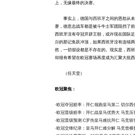
上，无缘最终的决赛。
事实上，德国与
西班牙
之间的恩怨从未
赛，德意志战车都是被斗牛士军团阻挡了前
西班牙没有夺冠开辟王朝，或许现在国际足
尔
的那记鱼跃冲顶，如果西班牙没有连续两
然，一切假设都是不存在的。现实是，西班
却很有希望在欧冠赛场再度成为汇聚大批西
（任天堂）
欧冠聚焦：
·
欧冠夺冠赔率：拜仁领跑皇马第二 切尔西
·
欧冠晋级赔率：拜仁战皇马优势大 马竞压
·
欧冠晋级预测:C罗伤皇马难抗拜仁 马竞斩
·
欧冠交锋纪录：皇马拜仁难分解 马竞曾横