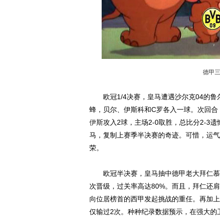
德甲
欧冠1/4决赛，皇马遭遇沙尔克04的鲁
蜂，贝尔、伊斯科和C罗各入一球。次回合
伊斯
攻入2球，主场2-0取胜，总比分2-
马，复制上赛季半决赛的奇迹。可惜，运气
荣。
欧冠半决赛，皇马抽中德甲老大拜仁慕尼
次晋级，过关率高达80%。而且，拜仁还
向位居榜首的西甲发起挑战的重任。再加上
仅输过2次。种种纪录数据预示，在强大的