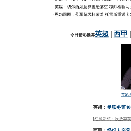
·
英媒：切尔西如意算盘恐落空 穆帅检验两
·
恩怨回顾：蓝军超级杯蒙羞 托雷斯重返卡