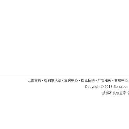
设置首页
-
搜狗输入法
-
支付中心
-
搜狐招聘
-
广告服务
-
客服中心
Copyright
©
2018 Sohu.com 
搜狐不良信息举