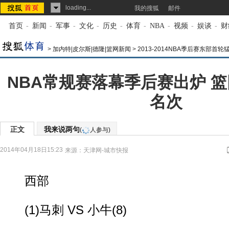
loading...
我的搜狐
邮件
首页
-
新闻
-
军事
-
文化
-
历史
-
体育
-
NBA
-
视频
-
娱谈
-
财
>
加内特|皮尔斯|德隆|篮网新闻
>
2013-2014NBA季后赛东部首
NBA常规赛落幕季后赛出炉 
名次
正文
我来说两句
(
人参与)
2014年04月18日15:23
来源：
天津网-城市快报
西部
(1)马刺 VS 小牛(8)