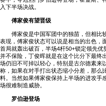
入下半场决战。
傅家俊有望晋级
傅家俊是中国军团中的独苗，但相比较
表现，傅家俊状态可以说是相当的出色，
首局就轰出破百，半场4杆50+锁定领先优势
并不保险，丁俊晖就是在这个
比分
下最终
场仍旧不可掉以轻心，特别是古尔德素来
称，如果在对手打出状态缩小分差，那么
料。当然如果傅家俊保持上半场的进攻手
场很难制造威胁。
罗伯逊登场