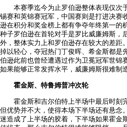
本赛季迄今为止罗伯逊整体表现仅次于
锡赛和英锦赛冠军，中国赛则是打进决赛
逊在积分和奖金榜上都有争夺年终第一的
种子罗伯逊在首轮对手是罗比威廉姆斯，后
外，整体实力上和罗伯逊存在较大的差距
掉以轻心，夺冠热门丁俊晖、希金斯都是
伯逊此前也曾经遭遇过作为卫冕冠军世锦
如果能够正常发挥水平，威廉姆斯很难制
霍金斯、特鲁姆普冲次轮
霍金斯和吉尔伯特上半场中最后时刻完成
但优势并不大，使得本场下半场还有悬念
迷造成了上半场的胶着，下半场如果霍金