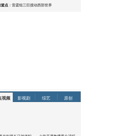
最篮点
：
雷霆组三巨搅动西部世界
点视频
影视剧
综艺
原创