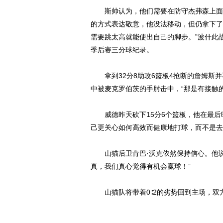
斯帅认为，他们需要在防守杰弗森上面做
的方式表达敬意，他没法移动，但仍拿下了1
需要跳太高就能使出自己的脚步。”波什此战
季后赛三分球纪录。
拿到32分8助攻6篮板4抢断的
詹姆斯
并
中被麦克罗伯茨的手肘击中，“那是有接触
威德昨天砍下15分6个篮板，他在最后
己更关心如何高效而健康地打球，而不是去
山猫后卫肯巴·沃克依然保持信心。他说
真，我们真心觉得有机会赢球！”
山猫队将带着0∶2的劣势回到主场，双方