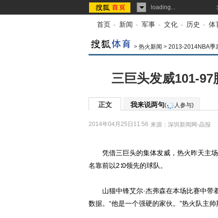
loading...
首页
-
新闻
-
军事
-
文化
-
历史
-
体
>
热火新闻
>
2013-2014N
三巨头发威101-9
正文
我来说两句
(
人参与)
2014年04月25日11:56
来源：
深圳新闻网-晶报
凭借三巨头的集体发威，热火昨天主场10
名靠前以2∶0领先的球队。
山猫中锋艾尔·
杰弗森
在本场比赛中带着
数据。“他是一个强硬的家伙。”热火队主帅