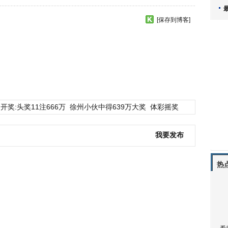
[保存到博客]
开奖:头奖11注666万
徐州小伙中得639万大奖
体彩摇奖
我要发布
热