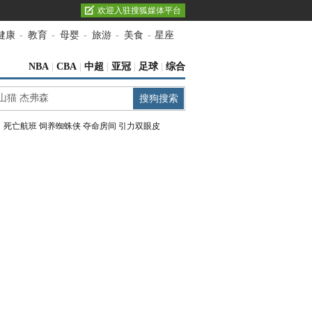
欢迎入驻搜狐媒体平台
健康
-
教育
-
母婴
-
旅游
-
美食
-
星座
NBA
|
CBA
|
中超
|
亚冠
|
足球
|
综合
：
死亡航班
饲养蜘蛛侠
夺命房间
引力双眼皮