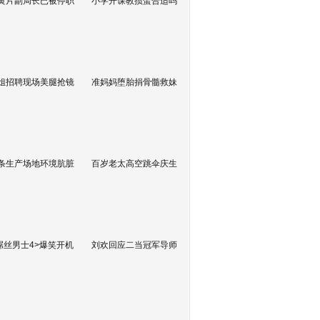
黄片副局长已被停职
小学开课教掼蛋合适吗
姐招聘现场美腿抢镜
准妈妈堕胎捐骨髓救妹
条生产场地环境肮脏
百岁老太高空跳伞庆生
屌丝男士4>爆笑开机
刘欢回应二当冠军导师