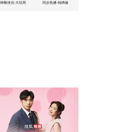
神雕侠侣-大结局
同步热播-锦绣缘