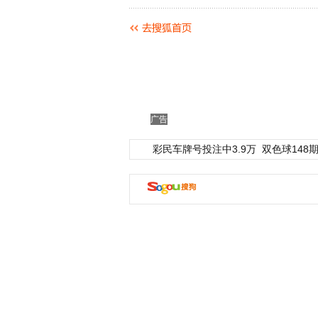
广告
彩民车牌号投注中3.9万
双色球148期