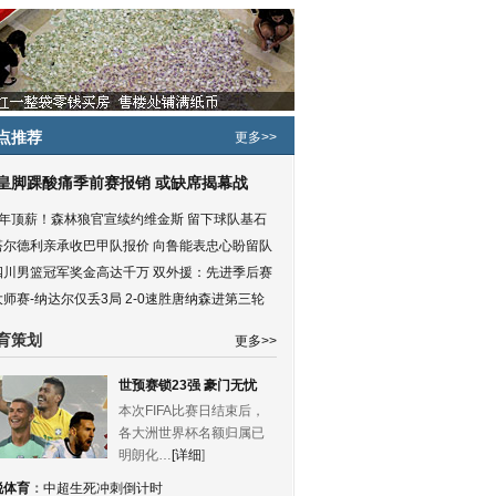
点推荐
更多>>
皇脚踝酸痛季前赛报销 或缺席揭幕战
5年顶薪！森林狼官宣续约维金斯 留下球队基石
塔尔德利亲承收巴甲队报价 向鲁能表忠心盼留队
四川男篮冠军奖金高达千万 双外援：先进季后赛
大师赛-纳达尔仅丢3局 2-0速胜唐纳森进第三轮
育策划
更多>>
世预赛锁23强 豪门无忧
本次FIFA比赛日结束后，
各大洲世界杯名额归属已
明朗化…
[详细
]
锐体育
：
中超生死冲刺倒计时