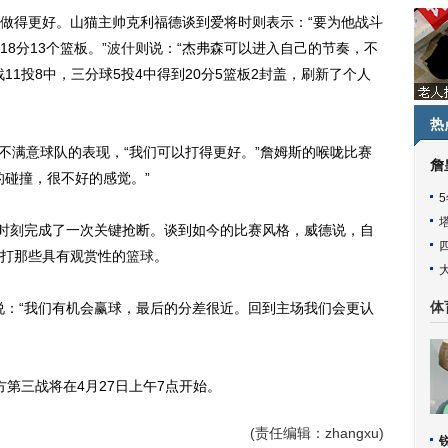
得更好。山猫主帅克利福德谈到爱将时则表示：“要为他战斗
8分13个篮板。”
波什
则说：“杰弗森可以进入自己的节奏，不
11投8中，三分球5投4中得到20分5篮板2封盖，刷新了个人
热
不满意球队的表现，“我们可以打得更好。”詹姆斯的喉咙比赛
詹
的碰撞，很不好的感觉。”
时刻完成了一次关键抢断。谈到如今的比赛风格，威德说，自
打那些具有观赏性的
篮球
。
：“我们有机会赢球，最后的分差很近。回到主场我们会更认
体
第三战将在4月27日上午7点开始。
(责任编辑：zhangxu)