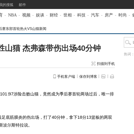
我的搜狐
邮件
育
-
NBA
-
视频
-
娱谈
-
财经
-
世相
-
科技
-
汽车
-
房产
-
时尚
-
BA季后赛东部首轮热火VS山猫新闻
7胜山猫 杰弗森带伤出场40分钟
热词
扫描到手机
手机客户端
保存到博客
1∶97涉险击败山猫，竟然成为季后赛首轮两场过后，唯一排
足底筋膜炎的伤出场，打了40分钟，拿下18分13篮板的两双
斯
波尔
斯特拉说。