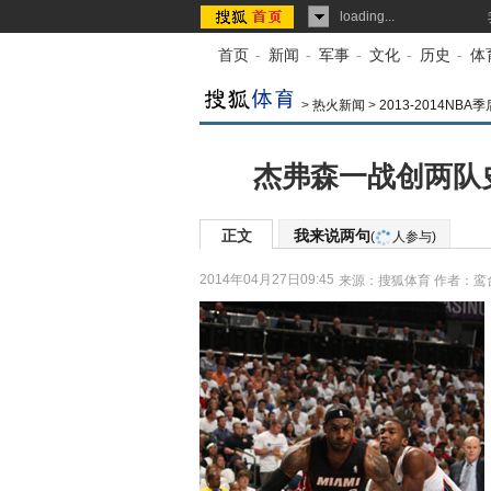
loading...
首页
-
新闻
-
军事
-
文化
-
历史
-
体
>
热火新闻
>
2013-2014N
杰弗森一战创两队
正文
我来说两句
(
人参与)
2014年04月27日09:45
来源：
搜狐体育
作者：鸾