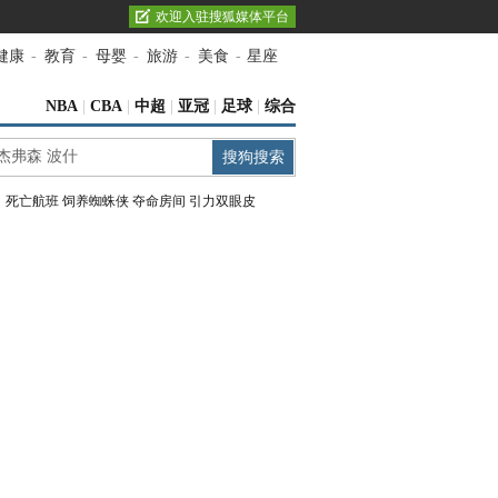
欢迎入驻搜狐媒体平台
健康
-
教育
-
母婴
-
旅游
-
美食
-
星座
NBA
|
CBA
|
中超
|
亚冠
|
足球
|
综合
：
死亡航班
饲养蜘蛛侠
夺命房间
引力双眼皮