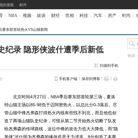
我的搜狐
邮件
育
-
NBA
-
视频
-
娱谈
-
财经
-
世相
-
科技
-
汽车
-
房产
-
时尚
-
BA季后赛东部首轮热火VS山猫新闻
史纪录 隐形侠波什遭季后新低
热词
扫描到手机
台
手机客户端
保存到博客
北京时间4月27日，
NBA
季后赛东部首轮第三场，夏洛
特山猫主场以85-98负于迈阿密热火，以总
比分
0-3落后。尽
管山猫中锋
杰弗森
打得热火内线有些找不到北，而且他也创
造了两项山猫队史纪录，可惜从第二节开始热火切断了队友
给杰弗森的传球路线，这位中锋的攻击力也大大降低，而“隐
形侠”
波什
因为杰弗森的缘故也是无力进攻，8分创造了本赛