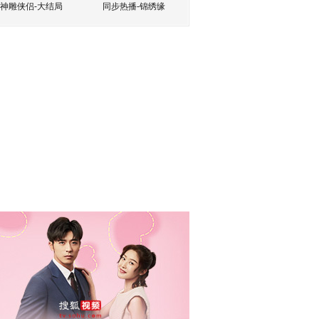
神雕侠侣-大结局
同步热播-锦绣缘