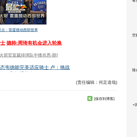
看
空
辣
(责任编辑：何足道哉)
[保存到博客]
<