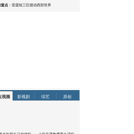
最篮点
：
雷霆组三巨搅动西部世界
点视频
影视剧
综艺
原创