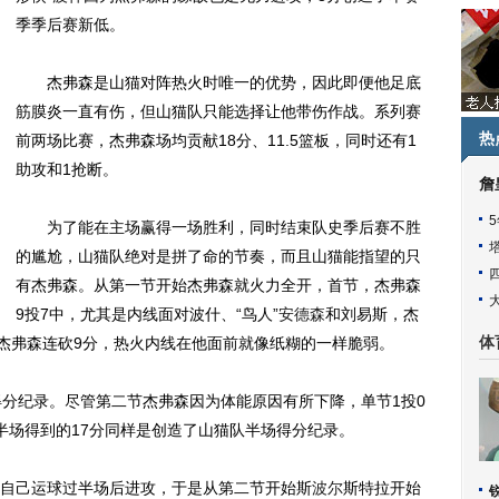
季季后赛新低。
杰弗森是山猫对阵热火时唯一的优势，因此即便他足底
筋膜炎一直有伤，但山猫队只能选择让他带伤作战。系列赛
热
前两场比赛，杰弗森场均贡献18分、11.5篮板，同时还有1
助攻和1抢断。
詹
为了能在主场赢得一场胜利，同时结束队史季后赛不胜
的尴尬，山猫队绝对是拼了命的节奏，而且山猫能指望的只
有杰弗森。从第一节开始杰弗森就火力全开，首节，杰弗森
9投7中，尤其是内线面对波什、“鸟人”
安德森
和刘易斯，杰
，杰弗森连砍9分，热火内线在他面前就像纸糊的一样脆弱。
体
分纪录。尽管第二节杰弗森因为体能原因有所下降，单节1投0
半场得到的17分同样是创造了山猫队半场得分纪录。
己运球过半场后进攻，于是从第二节开始斯
波尔
斯特拉开始