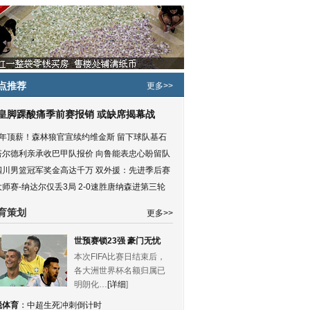
点推荐
更多>>
皇脚踝酸痛季前赛报销 或缺席揭幕战
5年顶薪！森林狼官宣续约维金斯 留下球队基石
塔尔德利亲承收巴甲队报价 向鲁能表忠心盼留队
四川男篮冠军奖金高达千万 双外援：先进季后赛
大师赛-纳达尔仅丢3局 2-0速胜唐纳森进第三轮
育策划
更多>>
世预赛锁23强 豪门无忧
本次FIFA比赛日结束后，
各大洲世界杯名额归属已
明朗化…
[详细
]
锐体育
：
中超生死冲刺倒计时