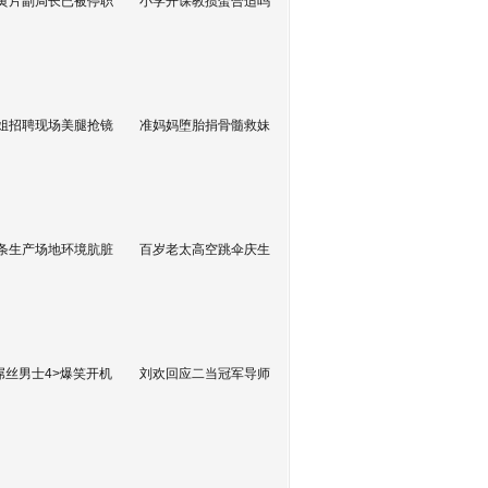
黄片副局长已被停职
小学开课教掼蛋合适吗
姐招聘现场美腿抢镜
准妈妈堕胎捐骨髓救妹
条生产场地环境肮脏
百岁老太高空跳伞庆生
屌丝男士4>爆笑开机
刘欢回应二当冠军导师