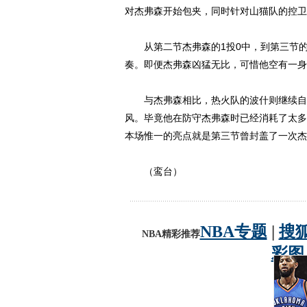
对杰弗森开始包夹，同时针对山猫队的控卫
从第二节杰弗森的1投0中，到第三节的3
奏。即便杰弗森凶猛无比，可惜他空有一身
与杰弗森相比，热火队的波什则继续自己“
风。毕竟他在防守杰弗森时已经消耗了太多
本场惟一的亮点就是第三节曾封盖了一次杰
（鸾台）