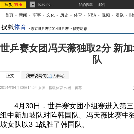
loading...
我的搜狐
邮件
首页
-
新闻
-
军事
-
文化
-
历史
-
体育
-
NBA
-
视频
-
娱谈
-
财
>
东京世乒赛|2014世乒赛
>
群芳动态
世乒赛女团冯天薇独取2分 新加
队
正文
我来说两句
(
人参与)
2014年04月30日14:54
来源：
搜狐体育
作者：苒苒
4月30日，世乒赛女团小组赛进入第三
组中新加坡队对阵
韩国
队。冯天薇比赛中
坡女队以3-1战胜了韩国队。