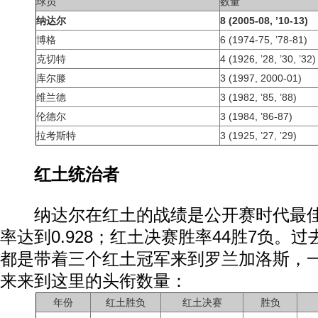
球员
数量
纳达尔
8 (2005-08, ’10-13)
博格
6 (1974-75, ’78-81)
克切特
4 (1926, ’28, ’30, ’32)
库尔滕
3 (1997, 2000-01)
维兰德
3 (1982, ’85, ’88)
伦德尔
3 (1984, ’86-87)
拉考斯特
3 (1925, ’27, ’29)
红土统治者
纳达尔在红土的战绩是公开赛时代最佳，
率达到0.928；红土决赛胜率44胜7负。
都是带着三个红土冠军来到罗兰加洛斯，一
来来到这里的头衔数量：
年份
红土胜负
红土决赛
胜负