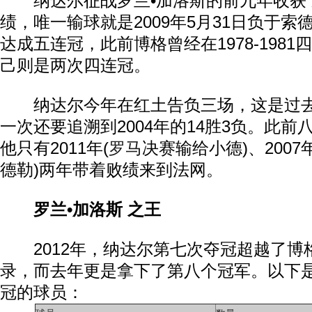
纳达尔征战罗兰•加洛斯的前九年收获了5
绩，唯一输球就是2009年5月31日负于
达成五连冠，此前博格曾经在1978-198
己则是两次四连冠。
纳达尔今年在红土告负三场，这是过去十
一次还要追溯到2004年的14胜3负。此
他只有2011年(
罗马
决赛输给小德)、2007年
德勒)两年带着败绩来到法网。
罗兰•加洛斯 之王
2012年，纳达尔第七次夺冠超越了博
录，而去年更是拿下了第八个冠军。以下
冠的球员：