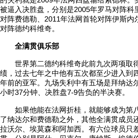
的失利就是2009年法网四盘输给索德林
被逼入决胜盘，分别是2005年罗马对阵科里
对阵费德勒、2011年法网首轮对阵伊斯内尔
对阵德约科维奇。
全满贯俱乐部
世界第二德约科维奇此前九次两项取得了
绩，过去七年之中他有五次都至少进入到
年前的亚军。九场失利中有五场是拜纳达
小时37分钟、决胜盘7-9告负的半决赛。
如果他能在法网折桂，就能够成为第八
了纳达尔和费德勒之外，其他全满贯成员
拉沃尔、埃莫森和阿加西。有六位球员只