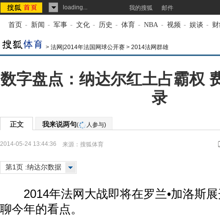
loading...
我的搜狐
邮件
首页
-
新闻
-
军事
-
文化
-
历史
-
体育
-
NBA
-
视频
-
娱谈
-
财
>
法网|2014年法国网球公开赛
>
2014法网群雄
数字盘点：纳达尔红土占霸权 
录
正文
我来说两句
(
人参与)
2014-05-24 13:44:36
来源：
搜狐体育
第1页 :纳达尔数据
2014年法网大战即将在罗兰•加洛斯展
聊今年的看点。