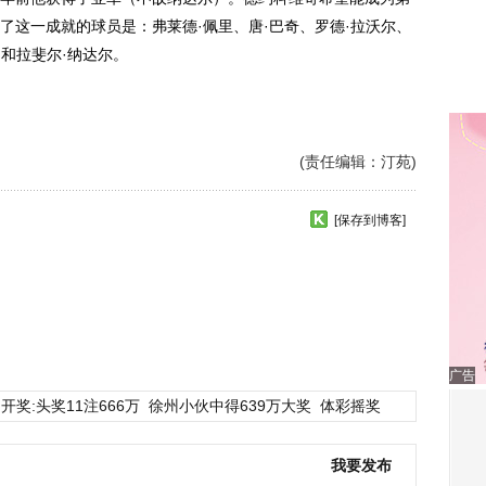
了这一成就的球员是：弗莱德·佩里、唐·巴奇、罗德·拉沃尔、
勒和拉斐尔·纳达尔。
(责任编辑：汀苑)
[保存到博客]
广告
开奖:头奖11注666万
徐州小伙中得639万大奖
体彩摇奖
我要发布