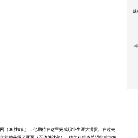
辣
<
（36胜9负），他期待在这里完成职业生涯大满贯。在过去
年前他获得了亚军（不敌纳达尔）。德约科维奇希望能成为第