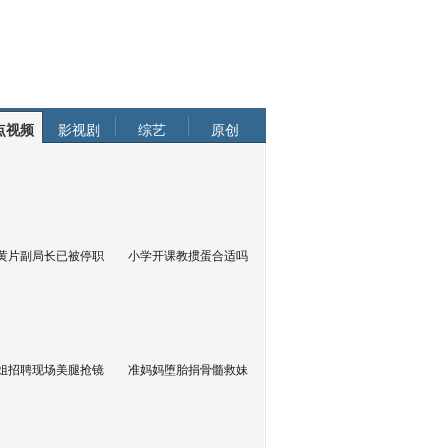
点视频
影视剧
综艺
原创
黄片副局长已被停职
小学开课教掼蛋合适吗
姐招聘现场美腿抢镜
准妈妈堕胎捐骨髓救妹