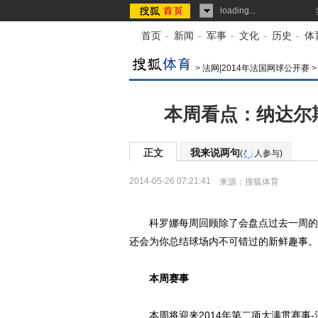
loading...
首页
-
新闻
-
军事
-
文化
-
历史
-
体
>
法网|2014年法国网球公开赛
本周看点：纳达尔
正文
我来说两句
(
人参与)
2014-05-26 07:21:41
来源：
搜狐体育
科罗娜每周回顾除了会盘点过去一周的
还会为你总结球场内不可错过的新鲜趣事。
本周赛事
本周将迎来2014年第二项大满贯赛事-