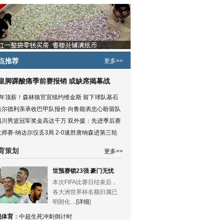
点推荐
更多>>
皇脚踝酸痛季前赛报销 或缺席揭幕战
5年顶薪！森林狼官宣续约维金斯 留下球队基石
塔尔德利亲承收巴甲队报价 向鲁能表忠心盼留队
四川男篮冠军奖金高达千万 双外援：先进季后赛
大师赛-纳达尔仅丢3局 2-0速胜唐纳森进第三轮
育策划
更多>>
世预赛锁23强 豪门无忧
本次FIFA比赛日结束后，
各大洲世界杯名额归属已
明朗化…
[详细
]
锐体育
：
中超生死冲刺倒计时