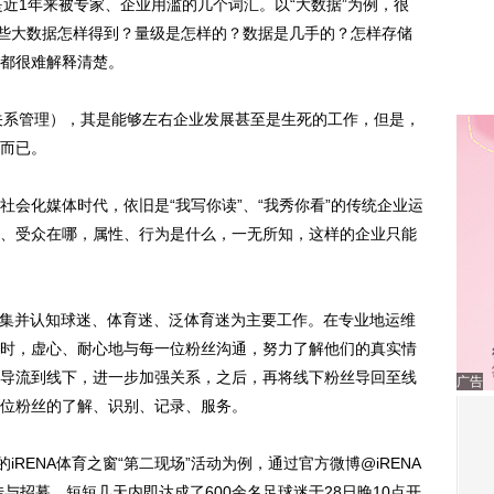
都是近1年来被专家、企业用滥的几个词汇。以“大数据”为例，很
这些大数据怎样得到？量级是怎样的？数据是几手的？怎样存储
都很难解释清楚。
客户关系管理），其是能够左右企业发展甚至是生死的工作，但是，
而已。
化媒体时代，依旧是“我写你读”、“我秀你看”的传统企业运
、受众在哪，属性、行为是什么，一无所知，这样的企业只能
集并认知球迷、体育迷、泛体育迷为主要工作。在专业地运维
时，虚心、耐心地与每一位粉丝沟通，努力了解他们的真实情
导流到线下，进一步加强关系，之后，再将线下粉丝导回至线
广告
位粉丝的了解、识别、记录、服务。
RENA体育之窗“第二现场”活动为例，通过官方微博@iRENA
与招募，短短几天内即达成了600余名足球迷于28日晚10点开