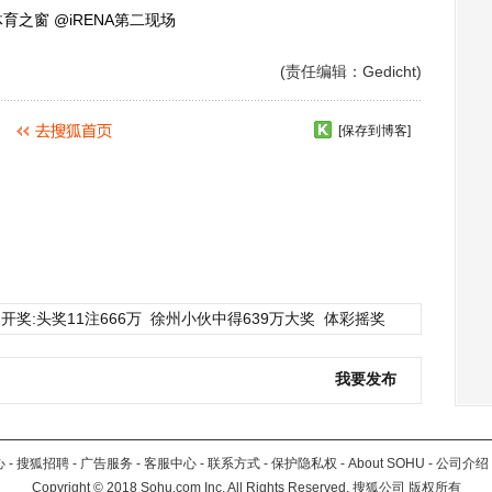
之窗 @iRENA第二现场
(责任编辑：Gedicht)
[保存到博客]
开奖:头奖11注666万
徐州小伙中得639万大奖
体彩摇奖
我要发布
心
-
搜狐招聘
-
广告服务
-
客服中心
-
联系方式
-
保护隐私权
-
About SOHU
-
公司介绍
Copyright
©
2018 Sohu.com Inc. All Rights Reserved. 搜狐公司
版权所有