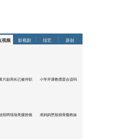
点视频
影视剧
综艺
原创
黄片副局长已被停职
小学开课教掼蛋合适吗
姐招聘现场美腿抢镜
准妈妈堕胎捐骨髓救妹