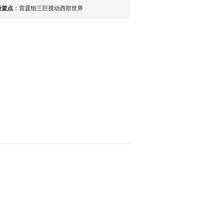
最篮点
：
雷霆组三巨搅动西部世界