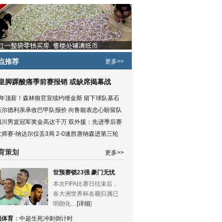
点推荐
更多>>
皇脚踝酸痛季前赛报销 或缺席揭幕战
5年顶薪！森林狼官宣续约维金斯 留下球队基石
塔尔德利亲承收巴甲队报价 向鲁能表忠心盼留队
四川男篮冠军奖金高达千万 双外援：先进季后赛
大师赛-纳达尔仅丢3局 2-0速胜唐纳森进第三轮
育策划
更多>>
世预赛锁23强 豪门无忧
本次FIFA比赛日结束后，
各大洲世界杯名额归属已
明朗化…
[详细
]
锐体育
：
中超生死冲刺倒计时