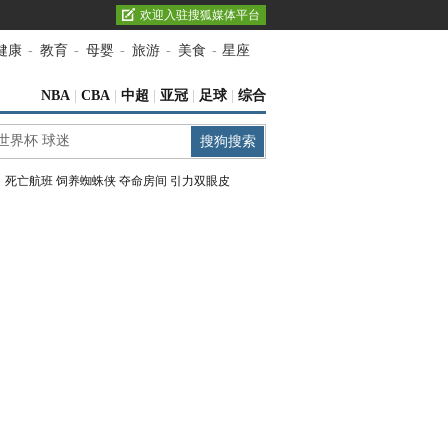
欢迎入驻搜狐媒体平台
健康
-
教育
-
母婴
-
旅游
-
美食
-
星座
NBA
|
CBA
|
中超
|
亚冠
|
足球
|
综合
：
死亡航班
饲养蜘蛛侠
夺命房间
引力双眼皮