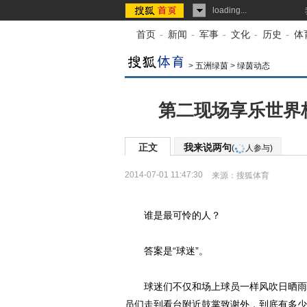
loading...
首页
-
新闻
-
军事
-
文化
-
历史
-
体
>
五洲绿茵
>
绿茵动态
第二现场享乐世界
正文
我来说两句
(
人参与)
2014-07-01 11:47:30
来源：
搜狐体育
谁是最可怜的人？
答案是“球迷”。
球迷们不仅和场上球员一样风吹日晒雨淋
员们走到看台附近鼓掌致谢外，到底有多少