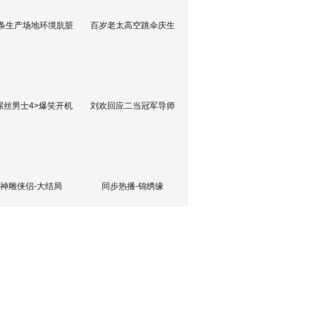
条生产场地环境肮脏
百岁老太高空跳伞庆生
屌丝男士4>爆笑开机
刘欢回应二当冠军导师
神雕侠侣-大结局
同步热播-锦绣缘