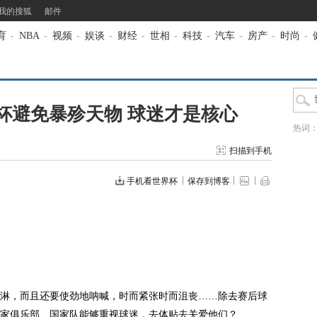
我的搜狐
邮件
育
-
NBA
-
视频
-
娱谈
-
财经
-
世相
-
科技
-
汽车
-
房产
-
时尚
-
杯避免暴殄天物 球迷才是核心
热词
扫描到手机
手机看世界杯
保存到博客
，而且还要使劲地呐喊，时而紧张时而沮丧……除去赛后球
家俱乐部、国家队能够重视球迷，去体贴去关爱他们？