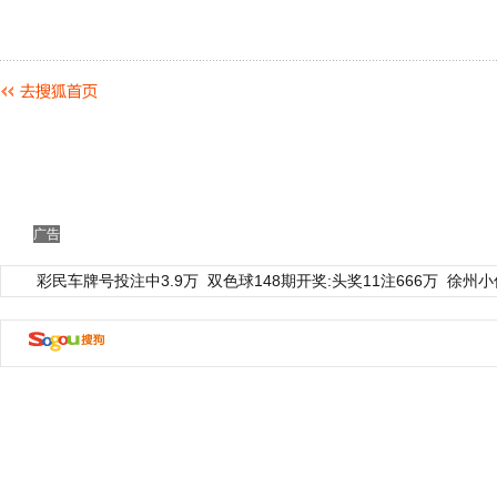
广告
彩民车牌号投注中3.9万
双色球148期开奖:头奖11注666万
徐州小