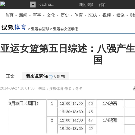
loading...
我的搜狐
邮件
首页
-
新闻
-
军事
-
文化
-
历史
-
体育
-
NBA
-
视频
-
娱谈
-
财
>
亚运会篮球
>
亚运会女篮动态
亚运女篮第五日综述：八强产生
国
正文
我来说两句
(
人参与)
2014-09-27 18:01:50
来源：
搜狐体育
作者：冬冬