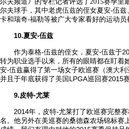
尔夫频道》的专栏记者评选了2015赛季里
尔夫球手，其中老虎
伍兹
的侄女夏安-伍兹
卡和瑞奇-福勒等被广大专家看好的运动员
10.夏安-伍兹
作为泰格-伍兹的侄女，夏安-伍兹于20
转为职业选手以来，所有的眼睛都在盯着她。
安-伍兹赢得了第一场女子欧巡赛（
澳大利
并且于年底获得了
美国
LPGA巡回赛201
9.皮特-尤莱
2014年，皮特-尤莱打了欧巡赛完整赛
名。他另外在美巡赛的桑德森农场锦标赛