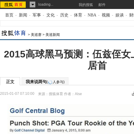
loading...
我的搜狐
邮件
首页
-
新闻
-
军事
-
文化
-
历史
-
体育
-
NBA
-
视频
-
娱谈
-
财
>
美巡赛
>
美巡新闻
2015高球黑马预测：伍兹侄女
居首
正文
我来说两句
(
人参与)
2015-01-07 07:10:00
来源：
搜狐体育
作者：Alse