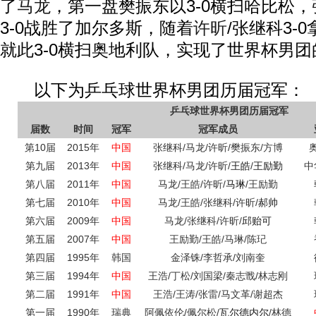
了
马龙
，第一盘樊振东以3-0横扫哈比松，
3-0战胜了加尔多斯，随着
许昕
/张继科3-
就此3-0横扫奥地利队，实现了世界杯男团
以下为乒乓球世界杯男团历届冠军：
乒乓球世界杯男团历届冠军
届数
时间
冠军
冠军成员
第10届
2015年
中国
张继科/马龙/许昕/樊振东/方博
第九届
2013年
中国
张继科/马龙/许昕/
王皓
/
王励勤
中
第八届
2011年
中国
马龙/王皓/许昕/
马琳
/王励勤
第七届
2010年
中国
马龙/王皓/张继科/许昕/
郝帅
第六届
2009年
中国
马龙/张继科/许昕/
邱贻可
第五届
2007年
中国
王励勤/王皓/马琳/陈玘
第四届
1995年
韩国
金泽铢/李哲承/刘南奎
第三届
1994年
中国
王浩/丁松/刘国梁/秦志戬/林志刚
第二届
1991年
中国
王浩/王涛/张雷/马文革/谢超杰
第一届
1990年
瑞典
阿佩依伦/佩尔松/
瓦尔德内尔
/林德