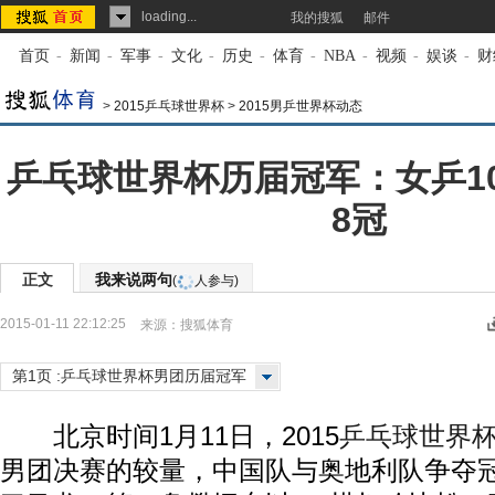
loading...
我的搜狐
邮件
首页
-
新闻
-
军事
-
文化
-
历史
-
体育
-
NBA
-
视频
-
娱谈
-
财
>
2015乒乓球世界杯
>
2015男乒世界杯动态
乒乓球世界杯历届冠军：女乒10
8冠
正文
我来说两句
(
人参与)
2015-01-11 22:12:25
来源：
搜狐体育
第1页 :乒乓球世界杯男团历届冠军
北京时间1月11日，2015
乒乓球
世界
男团决赛的较量，中国队与奥地利队争夺