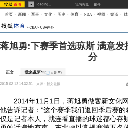
loading...
我的搜狐
邮件
首页
-
新闻
-
军事
-
文化
-
历史
-
体育
-
NBA
-
视频
-
娱谈
-
财
>
CBA
>
CBA内外
蒋旭勇:下赛季首选琼斯 满意发
分
正文
我来说两句
(
人参与)
2015-02-12 14:32:51
来源：
新文化报
2014年11月1日，蒋旭勇做客新文化网的
他告诉记者：“这个赛季我们返回季后赛的
仅是记者本人，就连看直播的球迷都心存
勇的话掷地有声，东北虎以常规赛第五名